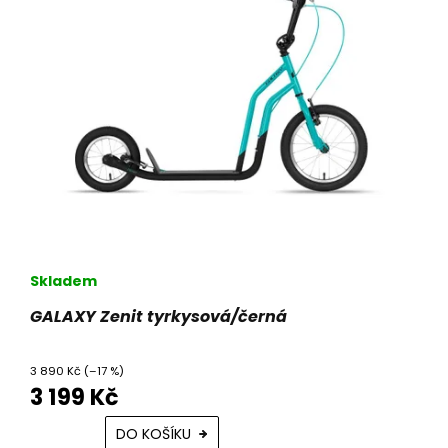
Skladem
GALAXY Zenit tyrkysová/černá
3 890 Kč
(–17 %)
3 199 Kč
DO KOŠÍKU