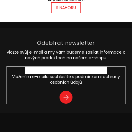
v
á
l
NAHORU
n
á
k
o
d
v
Z
a
á
c
á
n
í
p
í
p
Odebírat newsletter
a
r
t
v
Vložte svůj e-mail a my vám budeme zasílat informace o
í
k
nových produktech na našem e-shopu.
y
v
ý
Vložením e-mailu souhlasíte s
podmínkami ochrany
p
osobních údajů
i
s
PŘIHLÁSIT
u
SE