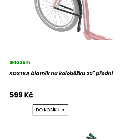
o
d
u
k
t
ů
Skladem
KOSTKA blatník na koloběžku 20" přední
599 Kč
DO KOŠÍKU