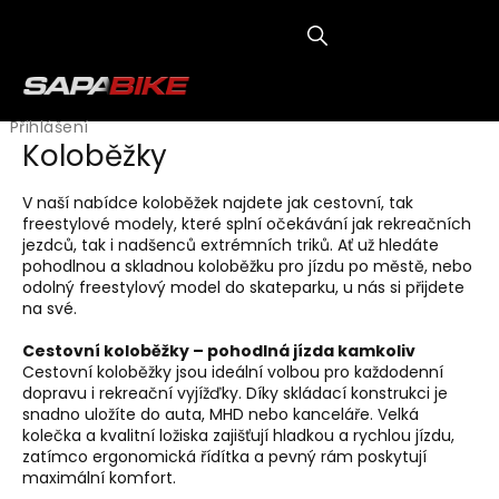
Přejít
na
obsah
NÁKUP
KOŠÍK
Přihlášení
Koloběžky
V naší nabídce koloběžek najdete jak cestovní, tak
freestylové modely, které splní očekávání jak rekreačních
jezdců, tak i nadšenců extrémních triků. Ať už hledáte
pohodlnou a skladnou koloběžku pro jízdu po městě, nebo
odolný freestylový model do skateparku, u nás si přijdete
na své.
Cestovní koloběžky – pohodlná jízda kamkoliv
Cestovní koloběžky jsou ideální volbou pro každodenní
dopravu i rekreační vyjížďky. Díky skládací konstrukci je
snadno uložíte do auta, MHD nebo kanceláře. Velká
kolečka a kvalitní ložiska zajišťují hladkou a rychlou jízdu,
zatímco ergonomická řídítka a pevný rám poskytují
maximální komfort.