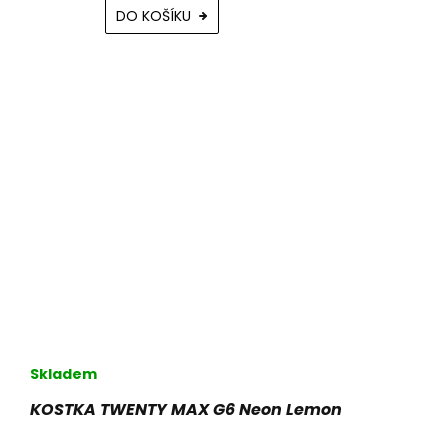
DO KOŠÍKU
Skladem
Průměrné
hodnocení
KOSTKA TWENTY MAX G6 Neon Lemon
produktu
je