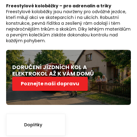
Freestylové koloběžky – pro adrenalin a triky
Freestylové koloběžky jsou navrženy pro odvážné jezdce,
kteří milují akci ve skateparcích i na ulicích. Robustní
konstrukce, pevná řídítka a zesílený rám odolají i těm
nejnáročnějším trikům a skokům. Díky lehkým materiálům
a pevným kolečkům získáte dokonalou kontrolu nad
každým pohybem.
DORUČENÍ JÍZDNÍCH KOL A
ELEKTROKOL AŽ K VÁM DOMŮ
Poznejte naši dopravu
Doplňky