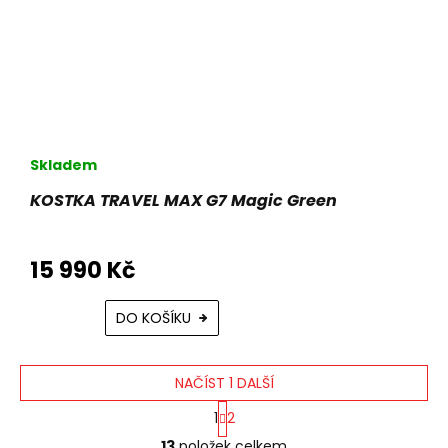
Skladem
KOSTKA TRAVEL MAX G7 Magic Green
15 990 Kč
DO KOŠÍKU
NAČÍST 1 DALŠÍ
S
1
2
t
O
r
13
položek celkem