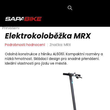
Přejít
na
obsah
NÁKUP
KOŠÍK
Přihlášení
Elektrokoloběžka MRX
Průměrné
Podrobnosti hodnocení
Značka:
MRX
hodnocení
produktu
Odolná konstrukce z hliníku AL6061. Kompaktní rozměry a
je
nízká hmotnost. Skládací design pro snadné přenášení.
0,0
Ideální vlastnosti pro jízdu ve městě.
z
5
hvězdiček.