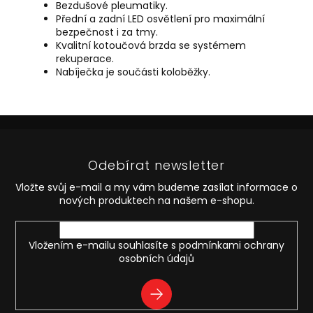
Bezdušové pleumatiky.
Přední a zadní LED osvětlení pro maximální
bezpečnost i za tmy.
Kvalitní kotoučová brzda se systémem
rekuperace.
Nabíječka je součásti koloběžky.
Z
á
p
Odebírat newsletter
a
t
Vložte svůj e-mail a my vám budeme zasílat informace o
í
nových produktech na našem e-shopu.
Vložením e-mailu souhlasíte s
podmínkami ochrany
osobních údajů
PŘIHLÁSIT
SE