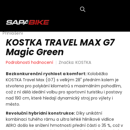
Přejít
na
obsah
NÁKUP
KOŠÍK
Přihlášení
KOSTKA TRAVEL MAX G7
Magic Green
Průměrné
Podrobnosti hodnocení
Značka:
KOSTKA
hodnocení
produktu
Bezkonkurenční rychlost a komfort:
Koloběžka
je
KOSTKA Travel Max (G7) s velkým 28" předním kolem je
0,0
stvořena pro polykání kilometrů s maximálním pohodlím,
z
což z ní dělá ideální volbu pro sportovní turistiku i postavy
5
nad 190 cm, které hledají dynamický stroj pro výlety i
hvězdiček.
město.
Revoluční hybridní konstrukce:
Díky unikátní
kombinaci tuhého rámu a ultra lehké hliníkové vidlice
AERO došlo ke snížení hmotnosti přední části o 35 %, což v