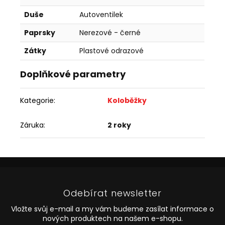
Duše
Autoventilek
Paprsky
Nerezové - černé
Zátky
Plastové odrazové
Doplňkové parametry
Kategorie
:
Koloběžky
Záruka
:
2 roky
Z
á
p
Odebírat newsletter
a
t
Vložte svůj e-mail a my vám budeme zasílat informace o
í
nových produktech na našem e-shopu.