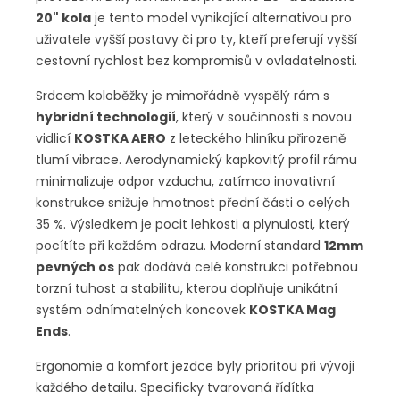
20" kola
je tento model vynikající alternativou pro
uživatele vyšší postavy či pro ty, kteří preferují vyšší
cestovní rychlost bez kompromisů v ovladatelnosti.
Srdcem koloběžky je mimořádně vyspělý rám s
hybridní technologií
, který v součinnosti s novou
vidlicí
KOSTKA AERO
z leteckého hliníku přirozeně
tlumí vibrace. Aerodynamický kapkovitý profil rámu
minimalizuje odpor vzduchu, zatímco inovativní
konstrukce snižuje hmotnost přední části o celých
35 %. Výsledkem je pocit lehkosti a plynulosti, který
pocítíte při každém odrazu. Moderní standard
12mm
pevných os
pak dodává celé konstrukci potřebnou
torzní tuhost a stabilitu, kterou doplňuje unikátní
systém odnímatelných koncovek
KOSTKA Mag
Ends
.
Ergonomie a komfort jezdce byly prioritou při vývoji
každého detailu. Specificky tvarovaná řídítka