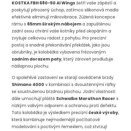
KOSTKA FBH 680-50 Al Wings
šetří vaše zápěstí a
poskytují přirozený úchop, zatímco silikonová madla
efektivně eliminují mikrovibrace. Zúžená koncepce
rámu s
65mm širokým nábojem
a zapuštěnou
zadní osou chrání vaše kotníky před okopáním a
zvyšuje celkovou radost z pohybu. Pro precizní
postoj a snadné překonávání překážek, jako jsou
obrubníky, je koloběžka vybavena frézovaným
zadním dorazem paty
, který zároveň prodlužuje
nášlapnou plochu.
O spolehlivé zastavení se starají osvědčené brzdy
Shimano 4000
v kombinaci s dvoustěnnými ráfky
se soustruženou brzdnou plochou. Jízdní vlastnosti
dále umocňují pláště
Schwalbe Marathon Racer
s
nízkým valivým odporem a ochranou proti defektu.
Tato koloběžka je výsledkem precizní
české výroby
,
která kombinuje nejmodernější počítačové
modelování s poctivým řemeslem, což stvrzují