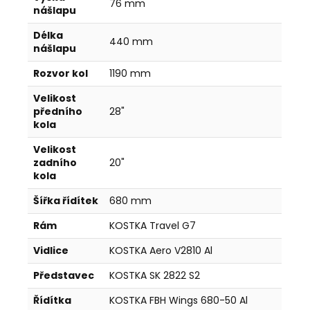
76 mm
nášlapu
Délka
440 mm
nášlapu
Rozvor kol
1190 mm
Velikost
předního
28"
kola
Velikost
zadního
20"
kola
Šířka řídítek
680 mm
Rám
KOSTKA Travel G7
Vidlice
KOSTKA Aero V2810 Al
Představec
KOSTKA SK 2822 S2
Řídítka
KOSTKA FBH Wings 680-50 Al