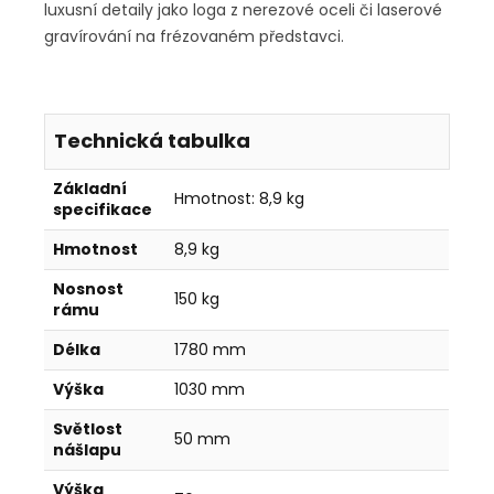
luxusní detaily jako loga z nerezové oceli či laserové
gravírování na frézovaném představci.
Technická tabulka
Základní
Hmotnost: 8,9 kg
specifikace
Hmotnost
8,9 kg
Nosnost
150 kg
rámu
Délka
1780 mm
Výška
1030 mm
Světlost
50 mm
nášlapu
Výška