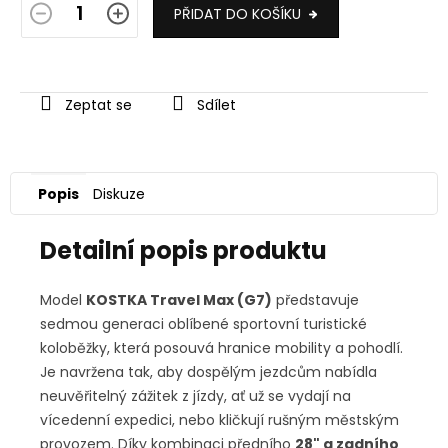
PŘIDAT DO KOŠÍKU
Zeptat se
Sdílet
Popis
Diskuze
Detailní popis produktu
Model
KOSTKA Travel Max (G7)
představuje
sedmou generaci oblíbené sportovní turistické
koloběžky, která posouvá hranice mobility a pohodlí.
Je navržena tak, aby dospělým jezdcům nabídla
neuvěřitelný zážitek z jízdy, ať už se vydají na
vícedenní expedici, nebo kličkují rušným městským
provozem. Díky kombinaci předního
28" a zadního