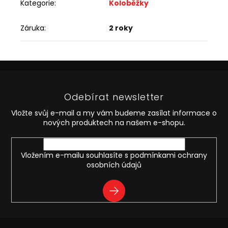
Kategorie
:
Koloběžky
Záruka
:
2 roky
Z
á
p
Odebírat newsletter
a
t
Vložte svůj e-mail a my vám budeme zasílat informace o
í
nových produktech na našem e-shopu.
Vložením e-mailu souhlasíte s
podmínkami ochrany
osobních údajů
PŘIHLÁSIT
SE