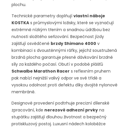
plochu.
Technické parametry doplňují
vlastní náboje
KOSTKA
s průmyslovými ložisky, které se vyznačují
extrémně nízkým třením a snadnou údržbou bez
nutnosti složitého seřizování. Bezpečnost jízdy
zajišťují osvědčené
brzdy Shimano 4000
v
kombinaci s dvoustěnnými ráfky, jejichž soustružená
brzdná plocha garantuje přesné dávkování brzdné
síly za každého počasí. Obutí v podobě plášťů
Schwalbe Marathon Racer
s reflexním pruhem
pak nabízí nejnižší valivý odpor ve své třídě a
vysokou odolnost proti defektu díky dvojité nylonové
membráně.
Designové provedení podtrhuje precizní dílenské
zpracování, kde
nerezové adhezní prvky
na
stupátku zajišťují dlouhou životnost a bezpečný
protiskluzový postoj. Luxusní nádech koloběžce