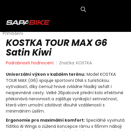
Přejít
na
obsah
NÁKUP
KOŠÍK
Přihlášení
KOSTKA TOUR MAX G6
Satin Kiwi
Průměrné
Podrobnosti hodnocení
Značka:
KOSTKA
hodnocení
produktu
Univerzální výkon v každém terénu:
Model KOSTKA
je
TOUR MAX (G6) spojuje sportovní DNA s turistickou
0,0
vytrvalostí, díky čemuž hravě zvládne hladký asfalt i
z
nezpevněné cesty. Velké 26palcové přední kolo efektivně
5
překonává nerovnosti a zajišťuje vynikající setrvačnost,
hvězdiček.
která vám umožní zdolávat dlouhé vzdálenosti s
minimálním úsilím.
Ergonomie pro maximální komfort:
Speciálně vyvinutá
řídítka Al Wings a zúžená koncepce rámu s 65mm náboji