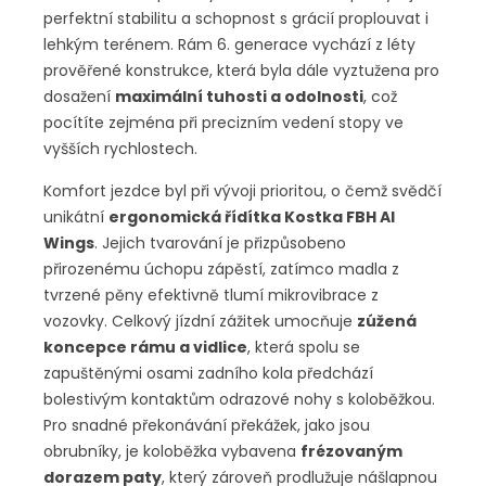
perfektní stabilitu a schopnost s grácií proplouvat i
lehkým terénem. Rám 6. generace vychází z léty
prověřené konstrukce, která byla dále vyztužena pro
dosažení
maximální tuhosti a odolnosti
, což
pocítíte zejména při precizním vedení stopy ve
vyšších rychlostech.
Komfort jezdce byl při vývoji prioritou, o čemž svědčí
unikátní
ergonomická řídítka Kostka FBH Al
Wings
. Jejich tvarování je přizpůsobeno
přirozenému úchopu zápěstí, zatímco madla z
tvrzené pěny efektivně tlumí mikrovibrace z
vozovky. Celkový jízdní zážitek umocňuje
zúžená
koncepce rámu a vidlice
, která spolu se
zapuštěnými osami zadního kola předchází
bolestivým kontaktům odrazové nohy s koloběžkou.
Pro snadné překonávání překážek, jako jsou
obrubníky, je koloběžka vybavena
frézovaným
dorazem paty
, který zároveň prodlužuje nášlapnou