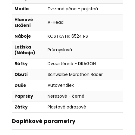
Madla
Tvrzená pěna - pojistná
Hlavové
A-Head
složení
Náboje
KOSTKA HK 6524 RS
Ložiska
Průmyslová
(Náboje)
Ráfky
Dvoustěnné - DRAGON
Obutí
Schwalbe Marathon Racer
Duše
Autoventilek
Paprsky
Nerezové - černé
Zátky
Plastové odrazové
Doplňkové parametry