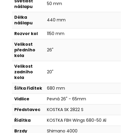
Světlost
50 mm
nášlapu
Délka
440 mm
nášlapu
Rozvor kol
1150 mm
Velikost
předního
26"
kola
Velikost
zadního
20"
kola
Šířka řídítek
680 mm
Vidlice
Pevná 26" - 65mm
Představec
KOSTKA SK 2822 S
Řídítka
KOSTKA FBH Wings 680-50 Al
Brzdy
Shimano 4000