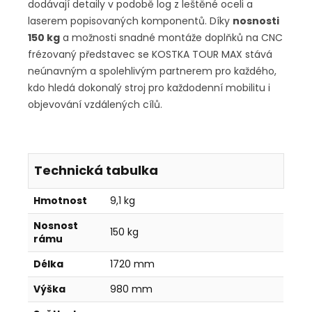
dodávají detaily v podobě log z leštěné oceli a
laserem popisovaných komponentů. Díky
nosnosti
150 kg
a možnosti snadné montáže doplňků na CNC
frézovaný představec se KOSTKA TOUR MAX stává
neúnavným a spolehlivým partnerem pro každého,
kdo hledá dokonalý stroj pro každodenní mobilitu i
objevování vzdálených cílů.
Technická tabulka
Hmotnost
9,1 kg
Nosnost
150 kg
rámu
Délka
1720 mm
Výška
980 mm