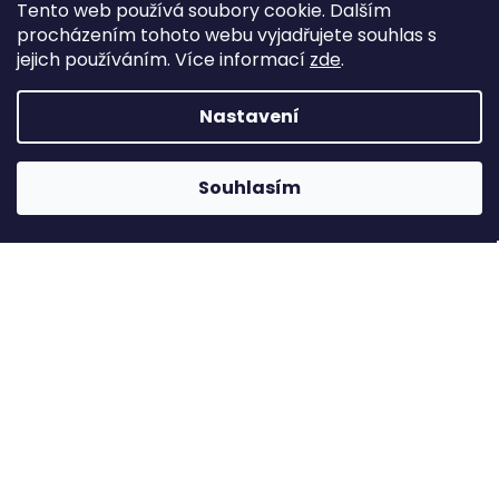
SAPABlog
Tento web používá soubory cookie. Dalším
Reference
procházením tohoto webu vyjadřujete souhlas s
Obchodní podmínky
jejich používáním. Více informací
zde
.
Podmínky ochrany osobních údajů
Nastavení
Souhlasím
Můj účet
Přihlásit se
Registrace
Historie objednávek
Adresy
Odhlásit se