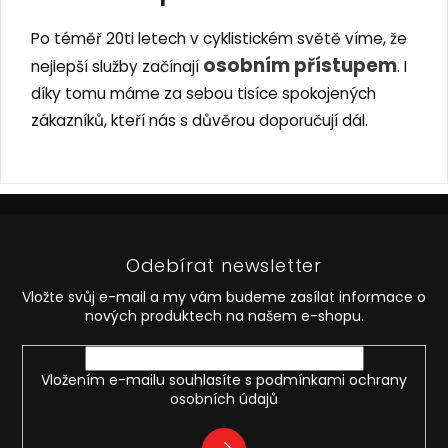
Po téměř 20ti letech v cyklistickém světě víme, že
osobním přístupem
nejlepší služby začínají
. I
díky tomu máme za sebou tisíce spokojených
zákazníků, kteří nás s důvěrou doporučují dál.
Z
á
p
Odebírat newsletter
a
t
Vložte svůj e-mail a my vám budeme zasílat informace o
í
nových produktech na našem e-shopu.
Vložením e-mailu souhlasíte s
podmínkami ochrany
osobních údajů
PŘIHLÁSIT