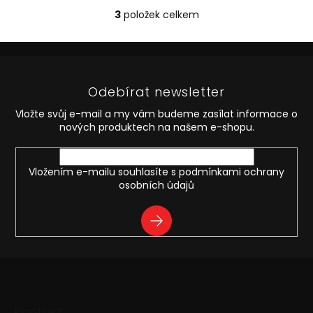
3
položek celkem
O
v
l
Z
á
á
d
p
a
Odebírat newsletter
a
c
t
í
Vložte svůj e-mail a my vám budeme zasílat informace o
í
p
nových produktech na našem e-shopu.
r
v
k
Vložením e-mailu souhlasíte s
podmínkami ochrany
y
osobních údajů
v
ý
PŘIHLÁSIT
p
i
SE
s
u
Kontakt