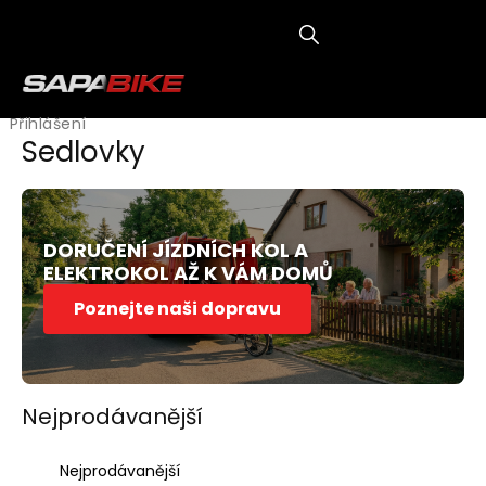
Přejít
na
obsah
NÁKUP
KOŠÍK
Přihlášení
Sedlovky
DORUČENÍ JÍZDNÍCH KOL A
ELEKTROKOL AŽ K VÁM DOMŮ
Poznejte naši dopravu
Nejprodávanější
Ř
Nejprodávanější
a