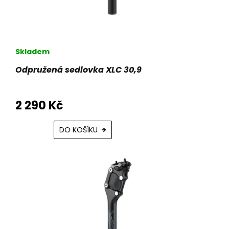
t
ů
Skladem
Odpružená sedlovka XLC 30,9
2 290 Kč
DO KOŠÍKU