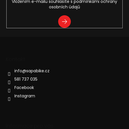
ý
Vložením e-mailu souhlasíte s
podmínkami ochrany
p
osobních údajů
i
s
PŘIHLÁSIT
u
SE
Kontakt
info
@
sapabike.cz
581 737 035
Facebook
Instagram
Informace pro vás