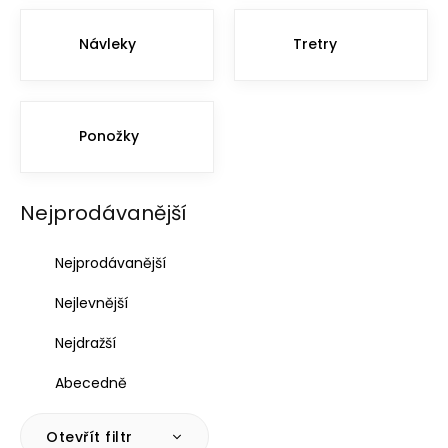
Návleky
Tretry
Ponožky
Nejprodávanější
Ř
Nejprodávanější
a
z
Nejlevnější
e
n
Nejdražší
í
p
Abecedně
r
o
Otevřít filtr