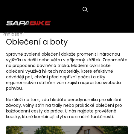
Přejít
na
obsah
NÁKUP
KOŠÍK
Přihlášení
Oblečení a boty
Správně zvolené oblečení dokáže proměnit i náročnou
vyjížďku v dešti nebo větru v příjemný zážitek. Zapomeňte
na propocená bavlněná trička. Moderní cyklistické
oblečení využívá hi-tech materiály, které efektivně
odvádějí pot, chrání před nepřízní počasí a díky
ergonomickým střihům vám zajistí naprostou svobodu
pohybu.
Nezáleží na tom, zda hledáte aerodynamiku pro silniční
závody, volný střih na traily nebo praktické oblečení pro
každodenní cesty do práce. U nás najdete prověřené
kousky, které kombinují styl s maximální funkčností.