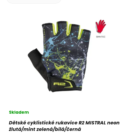
d
u
V
k
ý
t
p
ů
i
s
p
r
o
d
u
k
t
ů
Skladem
Dětské cyklistické rukavice R2 MISTRAL neon
žlutá/mint zelená/bílá/černá