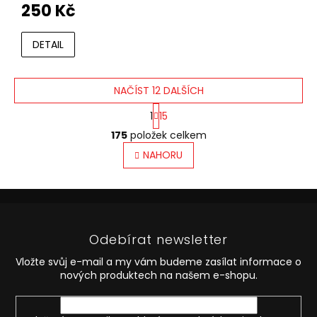
250 Kč
DETAIL
NAČÍST 12 DALŠÍCH
S
1
15
t
O
r
175
položek celkem
v
á
l
NAHORU
n
á
k
o
d
v
Z
a
á
c
á
n
í
p
í
p
Odebírat newsletter
a
r
t
v
Vložte svůj e-mail a my vám budeme zasílat informace o
í
k
nových produktech na našem e-shopu.
y
v