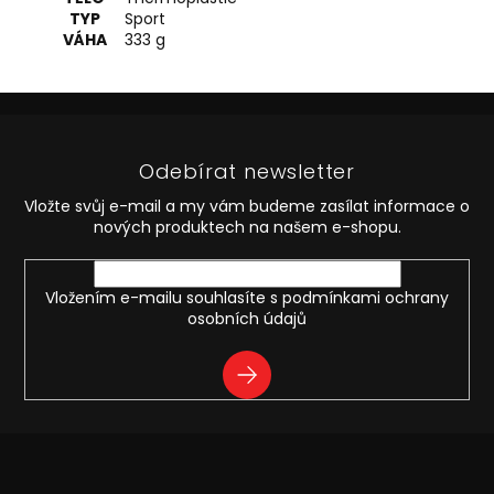
TYP
Sport
VÁHA
333 g
Z
á
p
Odebírat newsletter
a
t
Vložte svůj e-mail a my vám budeme zasílat informace o
í
nových produktech na našem e-shopu.
Vložením e-mailu souhlasíte s
podmínkami ochrany
osobních údajů
PŘIHLÁSIT
SE