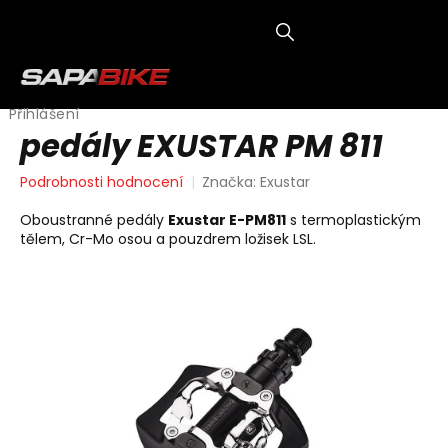
Přejít
na
obsah
NÁKUP
KOŠÍK
Přihlášení
pedály EXUSTAR PM 811
Průměrné
Podrobnosti hodnocení
Značka:
Exustar
hodnocení
produktu
Oboustranné pedály
Exustar E-PM811
s termoplastickým
je
tělem, Cr-Mo osou a pouzdrem ložisek LSL.
0,0
z
5
hvězdiček.