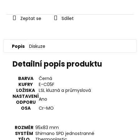
Zeptat se
Sdílet
Popis
Diskuze
Detailní popis produktu
BARVA
Černá
KUFRY
E-C05F
LOŽISKA
LSL kluzná a průmyslová
NASTAVENÍ
Ano
ODPORU
OSA
Cr-MO
ROZMĚR
95x83 mm
SYSTÉM
Shimano SPD jednostranné
TĚLO
Thermoplastic