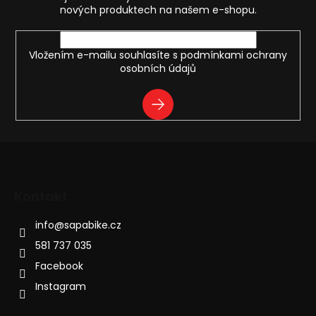
í
nových produktech na našem e-shopu.
Vložením e-mailu souhlasíte s
podmínkami ochrany
osobních údajů
PŘIHLÁSIT
SE
Kontakt
info
@
sapabike.cz
581 737 035
Facebook
Instagram