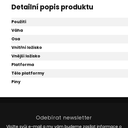
Detailní popis produktu
Použití
Váha
Osa
Vnitřní ložisko
Vnější ložisko
Platforma
Tělo platformy
Piny
Z
á
p
Odebírat newsletter
a
t
Vložte svůj e-mail a my vám budeme zasílat informace o