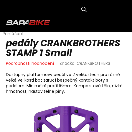
Přejít
na
obsah
NÁKUP
KOŠÍK
Přihlášení
pedály CRANKBROTHERS
STAMP 1 Small
Průměrné
Podrobnosti hodnocení
Značka:
CRANKBROTHERS
hodnocení
produktu
Dostupný platformový pedál ve 2 velikostech pro různě
je
velké velikosti bot zaručí bezpečný kontakt boty s
0,0
pedálem. Minimální profil 16mm. Kompozitové tělo, nízká
z
hmotnost, nastavitelné piny.
5
hvězdiček.