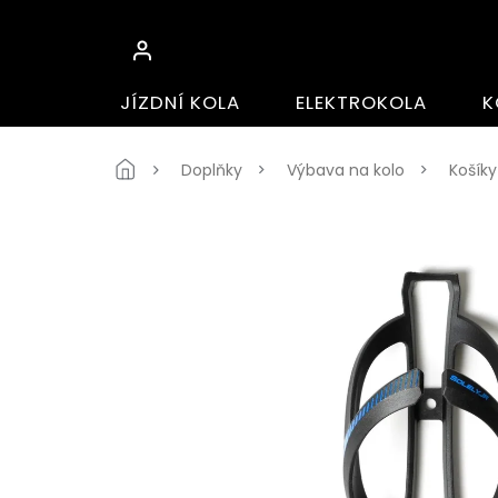
Přejít
na
obsah
JÍZDNÍ KOLA
ELEKTROKOLA
K
Domů
Doplňky
Výbava na kolo
Košíky