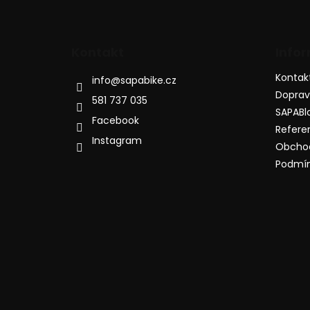
Kontakt
Info
Kontak
info
@
sapabike.cz
Dopra
581 737 035
SAPABl
Facebook
Refere
Instagram
Obcho
Podmín