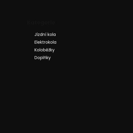
Přeskočit
Kategorie
kategorie
Jízdní kola
Elektrokola
Koloběžky
Doplňky