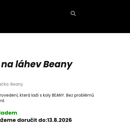
NÁKUPNÍ
KOŠÍK
 na láhev Beany
ačka:
Beany
rovedení, která ladí s koly BEANY. Bez problémů
ml.
ladem
žeme doručit do:
13.8.2026