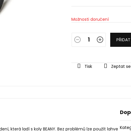
Měrná
cena:
Možnosti doručení
PŘIDAT
Tisk
Zeptat se
Dop
Kateg
ení, která ladí s koly BEANY. Bez problémů lze použít lahve