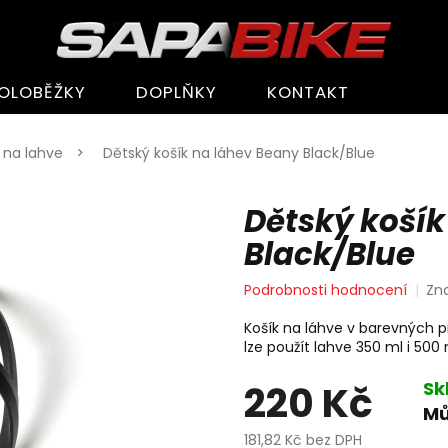
OLOBĚŽKY
DOPLŇKY
KONTAKT
 na lahve
Dětský košík na láhev Beany Black/Blue
Dětský košík
Black/Blue
Průměrné
Podrobnosti hodnocení
Zn
hodnocení
produktu
Košík na láhve v barevných p
je
lze použít lahve 350 ml i 500 
0,0
z
220 Kč
Sk
5
Mů
hvězdiček.
181,82 Kč bez DPH