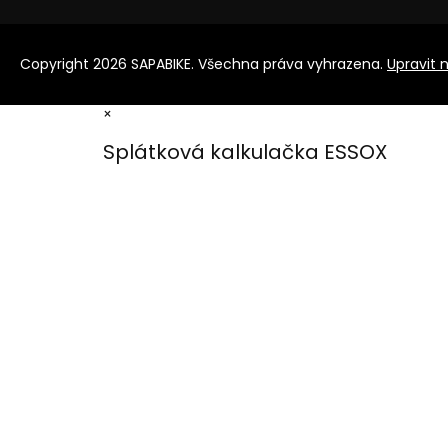
Copyright 2026
SAPABIKE
. Všechna práva vyhrazena.
Upravit 
×
Splátková kalkulačka ESSOX