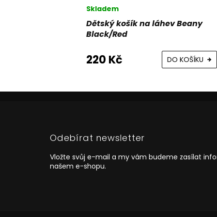
Skladem
v Beany
Dětský košík na láhev Beany
Black/Red
220 Kč
O KOŠÍKU
DO KOŠÍKU
Z
á
p
a
Odebírat newsletter
t
í
Vložte svůj e-mail a my vám budeme zasílat in
našem e-shopu.