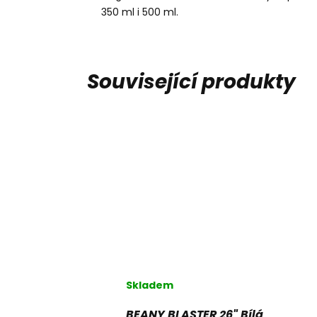
350 ml i 500 ml.
Související produkty
Skladem
Průměrné
hodnocení
erná
produktu
BEANY BLASTER 26" Bílá