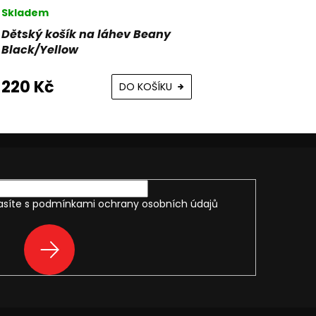
Skladem
Skladem
Dětský košík na láhev Beany
stojan na 
Black/Yellow
Kickstand
220 Kč
495 Kč
DO KOŠÍKU
asíte s
podmínkami ochrany osobních údajů
PŘIHLÁSIT
SE