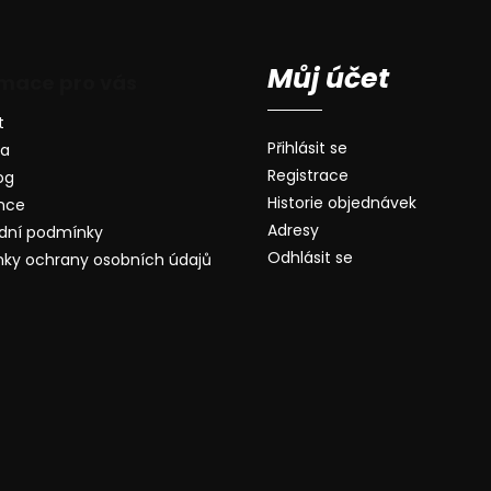
Můj účet
rmace pro vás
t
Přihlásit se
va
Registrace
og
Historie objednávek
nce
Adresy
dní podmínky
Odhlásit se
ky ochrany osobních údajů