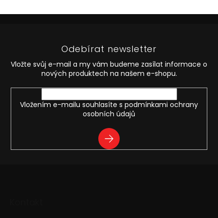
á
k
o
d
v
Z
a
á
c
á
n
í
p
í
p
Odebírat newsletter
a
r
t
v
Vložte svůj e-mail a my vám budeme zasílat informace o
í
k
nových produktech na našem e-shopu.
y
v
ý
Vložením e-mailu souhlasíte s
podmínkami ochrany
p
osobních údajů
i
s
PŘIHLÁSIT
u
SE
Kontakt