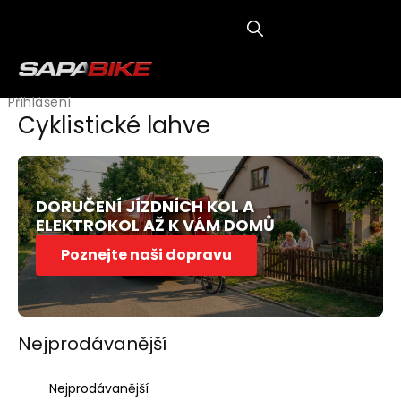
Přejít
na
obsah
NÁKUP
KOŠÍK
Přihlášení
Cyklistické lahve
DORUČENÍ JÍZDNÍCH KOL A
ELEKTROKOL AŽ K VÁM DOMŮ
Poznejte naši dopravu
Nejprodávanější
Ř
Nejprodávanější
a