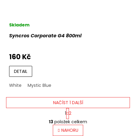
Skladem
Syncros Corporate G4 800ml
160 Kč
DETAIL
White
Mystic Blue
NAČÍST 1 DALŠÍ
S
1
2
t
O
r
13
položek celkem
v
á
l
NAHORU
n