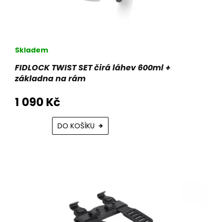
t
ů
Skladem
FIDLOCK TWIST SET čirá láhev 600ml +
základna na rám
1 090 Kč
DO KOŠÍKU