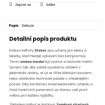
Zeptat se
Sdílet
Popis
Diskuze
Detailní popis produktu
Enduro kalhoty
Stoker
jsou určeny pro bikery a
bikerky, kteří hledají vybavení bez kompromisů.
Tento
unisex model
byl vyvinut a testován naším
týmem tak, aby odolal vysokému zatížení v
jakémkoliv terénu, ať už se řítíte blátivým korytem,
nebo zdoláváte technické pasáže v chladnějším
počasí. Díky kombinaci streetwearového vzhledu a
čistě funkčních parametrů se stanou vaší první
volbou pro každou vyjížďku.
Základem kalhot je špičkový
2směrný strečový