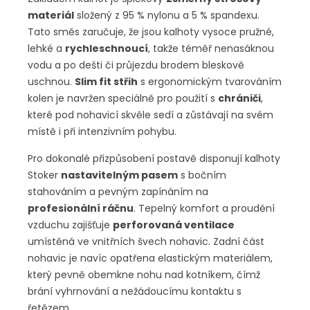
materiál
složený z 95 % nylonu a 5 % spandexu.
Tato směs zaručuje, že jsou kalhoty vysoce pružné,
lehké a
rychleschnoucí
, takže téměř nenasáknou
vodu a po dešti či průjezdu brodem bleskově
uschnou.
Slim fit střih
s ergonomickým tvarováním
kolen je navržen speciálně pro použití s
chrániči
,
které pod nohavicí skvěle sedí a zůstávají na svém
místě i při intenzivním pohybu.
Pro dokonalé přizpůsobení postavě disponují kalhoty
Stoker
nastavitelným pasem
s bočním
stahováním a pevným zapínáním na
profesionální ráčnu
. Tepelný komfort a proudění
vzduchu zajišťuje
perforovaná ventilace
umístěná ve vnitřních švech nohavic. Zadní část
nohavic je navíc opatřena elastickým materiálem,
který pevně obemkne nohu nad kotníkem, čímž
brání vyhrnování a nežádoucímu kontaktu s
řetězem.