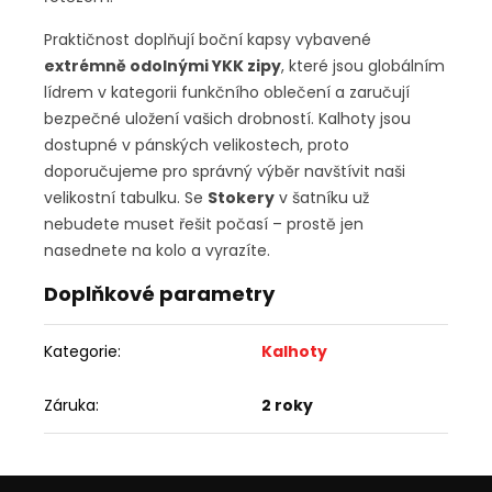
Praktičnost doplňují boční kapsy vybavené
extrémně odolnými YKK zipy
, které jsou globálním
lídrem v kategorii funkčního oblečení a zaručují
bezpečné uložení vašich drobností. Kalhoty jsou
dostupné v pánských velikostech, proto
doporučujeme pro správný výběr navštívit naši
velikostní tabulku. Se
Stokery
v šatníku už
nebudete muset řešit počasí – prostě jen
nasednete na kolo a vyrazíte.
Doplňkové parametry
Kategorie
:
Kalhoty
Záruka
:
2 roky
Z