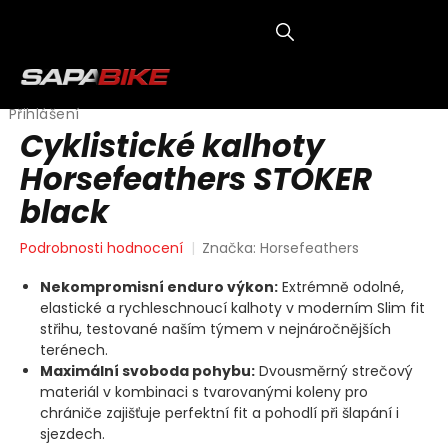
Přejít
na
obsah
NÁKUP
KOŠÍK
Přihlášení
Cyklistické kalhoty
Horsefeathers STOKER
black
Průměrné
Podrobnosti hodnocení
Značka:
Horsefeathers
hodnocení
produktu
Nekompromisní enduro výkon:
Extrémně odolné,
je
elastické a rychleschnoucí kalhoty v moderním Slim fit
0,0
střihu, testované naším týmem v nejnáročnějších
z
terénech.
5
Maximální svoboda pohybu:
Dvousměrný strečový
hvězdiček.
materiál v kombinaci s tvarovanými koleny pro
chrániče zajišťuje perfektní fit a pohodlí při šlapání i
sjezdech.