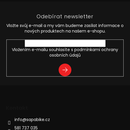
á
p
Odebírat newsletter
a
t
Vložte svůj e-mail a my vám budeme zasílat informace o
í
nových produktech na našem e-shopu.
Vložením e-mailu souhlasíte s
podmínkami ochrany
osobních údajů
PŘIHLÁSIT
SE
Kontakt
info
@
sapabike.cz
581 737 035