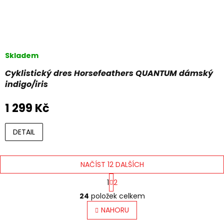
Skladem
Cyklistický dres Horsefeathers QUANTUM dámský
indigo/iris
1 299 Kč
DETAIL
NAČÍST 12 DALŠÍCH
S
1
2
t
O
r
24
položek celkem
v
á
l
NAHORU
n
á
k