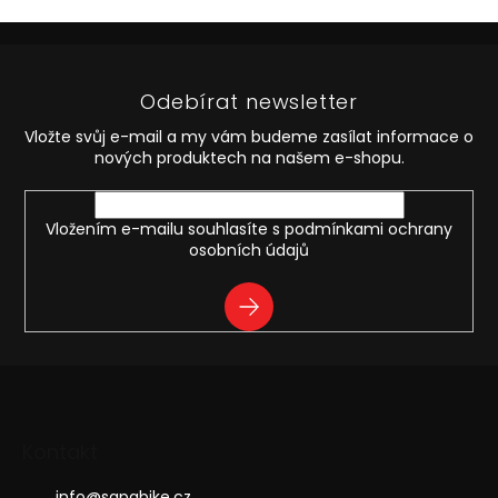
o
d
v
Z
a
á
c
á
n
í
p
í
p
Odebírat newsletter
a
r
t
v
Vložte svůj e-mail a my vám budeme zasílat informace o
í
k
nových produktech na našem e-shopu.
y
v
ý
Vložením e-mailu souhlasíte s
podmínkami ochrany
p
osobních údajů
i
s
PŘIHLÁSIT
u
SE
Kontakt
info
@
sapabike.cz