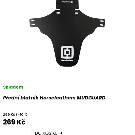
s
t
p
ů
r
o
d
u
k
t
ů
Skladem
Přední blatník Horsefeathers MUDGUARD
299 Kč
(–10 %)
269 Kč
DO KOŠÍKU