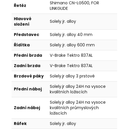
Shimano CN-LG500, FOR
Řetěz
LINKGLIDE
Hlavové
Solely jr. alloy
složení
Představec
Solely jr. alloy 40 mm
Řídítka
Solely jr. alloy 600 mm
Přední brzda
V-Brake Tektro 837AL
Zadní brzda
V-Brake Tektro 837AL
Brzdové páky
Solely.jr alloy 3 prstové
Solely.jr alloy 24H na vysoce
Přední náboj
kvalitních ložiscích
Solely.jr alloy 24H na vysoce
Zadní náboj
kvalitních průmyslových
ložiscích
Ráfek
Solely jr. alloy