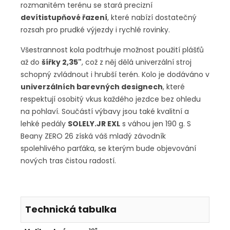
rozmanitém terénu se stará precizní
devítistupňové řazení
, které nabízí dostatečný
rozsah pro prudké výjezdy i rychlé rovinky.
Všestrannost kola podtrhuje možnost použití plášťů
až do
šířky 2,35"
, což z něj dělá univerzální stroj
schopný zvládnout i hrubší terén. Kolo je dodáváno v
univerzálních barevných designech
, které
respektují osobitý vkus každého jezdce bez ohledu
na pohlaví. Součástí výbavy jsou také kvalitní a
lehké pedály
SOLELY.JR EXL
s váhou jen 190 g. S
Beany ZERO 26 získá váš mladý závodník
spolehlivého parťáka, se kterým bude objevování
nových tras čistou radostí.
Technická tabulka