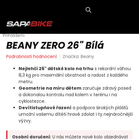
Přejít
na
obsah
NÁKUP
KOŠÍK
Přihlášení
BEANY ZERO 26" Bílá
Průměrné
Podrobnosti hodnocení
Značka:
Beany
hodnocení
produktu
Nejlehčí 26" dětské kolo na trhu
s rekordní váhou
je
8,3 kg pro maximální obratnost a radost z každého
0,0
metru.
z
Geometrie na míru dětem
zaručuje zdravý posed
5
a dokonalou kontrolu nad kolem v terénu i na
hvězdiček.
cyklostezce.
Devítistupňové řazení
a podpora širokých plášťů
umožní vašemu dítěti hravě zdolat i ty nejnáročnější
výzvy.
Osobní doručení:
U nás můžete nové kolo objednávat