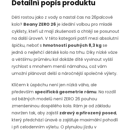
Detailní popis produktu
Děti rostou jako z vody a nastal čas na 26palcové
kolo?
Beany ZERO 26
je ideální volbou pro mladé
cyklisty, kteří už mají zkušenosti a chtějí se posunout
na další úroveň. V této kategorii patří mezi absolutní
špičku, neboť s
hmotností pouhých 8,3 kg
se
jedná o nejlehčí dětské kolo na trhu. Díky nízké váze
a většímu průměru kol dokáže dítě vyvinout vyšší
rychlost s mnohem menší námahou, což vám
umožní plánovat delší a náročnější společné výlety.
Klíčem k úspěchu není jen nízká váha, ale
především
specifická geometrie rámu
. Na rozdíl
od běžných modelů není ZERO 26 pouhou
zmenšeninou dospělého kola. Rám je od základu
navržen tak, aby zajistil
zdravý a přirozený posed
,
který předchází únavě a zajišťuje maximální pohodlí
i při celodenním výletu. O plynulou jízdu v