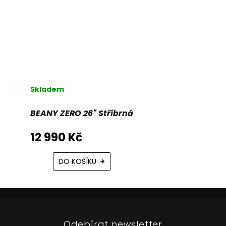
Skladem
BEANY ZERO 26" Stříbrná
12 990 Kč
DO KOŠÍKU
Z
á
p
Odebírat newsletter