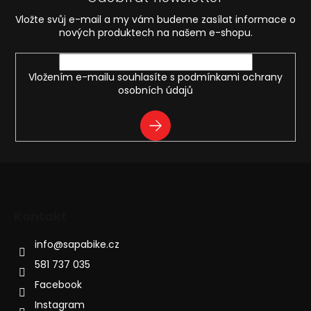
a
t
Vložte svůj e-mail a my vám budeme zasílat informace o
í
nových produktech na našem e-shopu.
Vložením e-mailu souhlasíte s
podmínkami ochrany
osobních údajů
PŘIHLÁSIT
SE
Kontakt
info
@
sapabike.cz
581 737 035
Facebook
Instagram