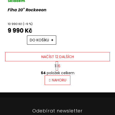
Skladem
Fíha 20" Rockeeon
10 990 Kč
(–9 %)
9 990 Kč
DO KOŠÍKU
NAČÍST 12 DALŠÍCH
S
1
6
t
O
r
64
položek celkem
v
á
l
NAHORU
n
á
k
o
d
v
Z
a
á
c
á
n
í
p
í
p
Odebírat newsletter
a
r