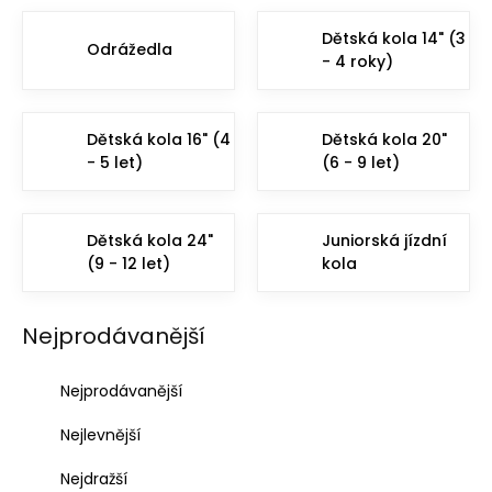
Dětská kola 14" (3
Odrážedla
- 4 roky)
Dětská kola 16" (4
Dětská kola 20"
- 5 let)
(6 - 9 let)
Dětská kola 24"
Juniorská jízdní
(9 - 12 let)
kola
Nejprodávanější
Ř
Nejprodávanější
a
z
Nejlevnější
e
n
Nejdražší