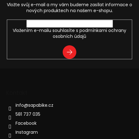
t
v
Vložte svůj e-mail a my vám budeme zasílat informace o
í
k
nových produktech na našem e-shopu.
y
v
ý
Vložením e-mailu souhlasíte s
podmínkami ochrany
p
osobních údajů
i
s
PŘIHLÁSIT
u
SE
Kontakt
info
@
sapabike.cz
581 737 035
Facebook
Instagram