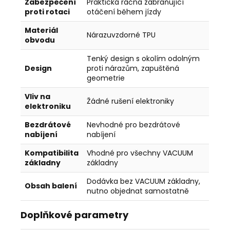
Zabezpečení
Praktická ráčna zabraňující
proti rotaci
otáčení během jízdy
Materiál
Nárazuvzdorné TPU
obvodu
Tenký design s okolím odolným
Design
proti nárazům, zapuštěná
geometrie
Vliv na
Žádné rušení elektroniky
elektroniku
Bezdrátové
Nevhodné pro bezdrátové
nabíjení
nabíjení
Kompatibilita
Vhodné pro všechny VACUUM
základny
základny
Dodávka bez VACUUM základny,
Obsah balení
nutno objednat samostatně
Doplňkové parametry