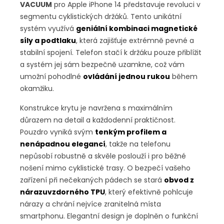
VACUUM
pro Apple iPhone 14 představuje revoluci v
segmentu cyklistických držáků. Tento unikátní
systém využívá
geniální kombinaci magnetické
síly a podtlaku
, která zajišťuje extrémně pevné a
stabilní spojení. Telefon stačí k držáku pouze přiblížit
a systém jej sám bezpečně uzamkne, což vám
umožní pohodlné
ovládání jednou rukou
během
okamžiku.
Konstrukce krytu je navržena s maximálním
důrazem na detail a každodenní praktičnost.
Pouzdro vyniká svým
tenkým profilem a
nenápadnou elegancí
, takže na telefonu
nepůsobí robustně a skvěle poslouží i pro běžné
nošení mimo cyklistické trasy. O bezpečí vašeho
zařízení při nečekaných pádech se stará
obvod z
nárazuvzdorného TPU
, který efektivně pohlcuje
nárazy a chrání nejvíce zranitelná místa
smartphonu. Elegantní design je doplněn o funkční