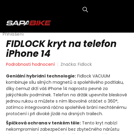
Přejít
na
obsah
NÁKUP
KOŠÍK
Přihlášení
FIDLOCK kryt na telefon
iPhone 14
Průměrné
Podrobnosti hodnocení
Značka:
Fidlock
hodnocení
produktu
Geniální hybridní technologie:
Fidlock VACUUM
je
kombinuje sílu silných magnetů a spolehlivého podtlaku,
0,0
díky čemuž drží váš iPhone 14 naprosto pevně za
z
jakýchkoliv podmínek. Telefon na držák upevníte bleskově
5
jednou rukou a můžete s ním libovolně otáčet o 360°,
hvězdiček.
zatímco integrovaná ráčna spolehlivě brání nechtěnému
protočení i při divoké jízdě na drsných trailech.
Špičková ochrana v tenkém těle:
Tento kryt nabízí
nekompromisní zabezpečení bez zbytečného nárůstu