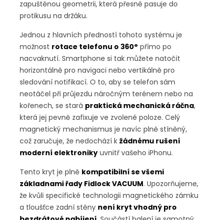
zapuštěnou geometrii, která přesně pasuje do
protikusu na držáku.
Jednou z hlavních předností tohoto systému je
možnost
rotace telefonu o 360°
přímo po
nacvaknutí. Smartphone si tak můžete natočit
horizontálně pro navigaci nebo vertikálně pro
sledování notifikací. O to, aby se telefon sám
neotáčel při průjezdu náročným terénem nebo na
kořenech, se stará
praktická mechanická ráčna
,
která jej pevně zafixuje ve zvolené poloze. Celý
magnetický mechanismus je navíc plně stíněný,
což zaručuje, že nedochází k
žádnému rušení
moderní elektroniky
uvnitř vašeho iPhonu.
Tento kryt je plně
kompatibilní se všemi
základnami řady Fidlock VACUUM
. Upozorňujeme,
že kvůli specifické technologii magnetického zámku
a tloušťce zadní stěny
není kryt vhodný pro
bezdrátové nabíjení
. Součástí balení je samotný