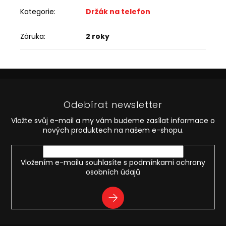
Kategorie
:
Držák na telefon
Záruka
:
2 roky
Z
á
p
Odebírat newsletter
a
t
Vložte svůj e-mail a my vám budeme zasílat informace o
í
nových produktech na našem e-shopu.
Vložením e-mailu souhlasíte s
podmínkami ochrany
osobních údajů
PŘIHLÁSIT
SE