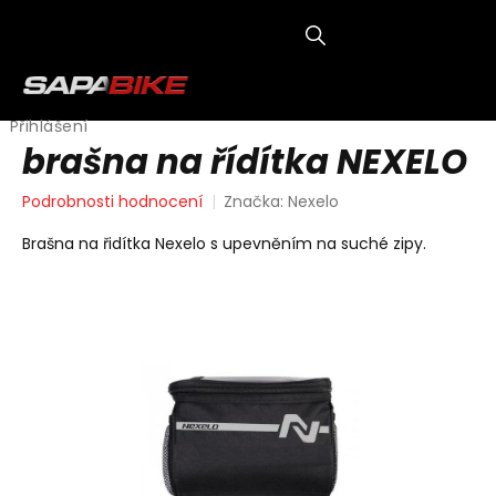
Přejít
na
obsah
NÁKUP
KOŠÍK
Přihlášení
brašna na řídítka NEXELO
Průměrné
Podrobnosti hodnocení
Značka:
Nexelo
hodnocení
produktu
Brašna na řidítka Nexelo s upevněním na suché zipy.
je
0,0
z
5
hvězdiček.