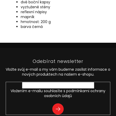
dvě boční kapsy
vyztužené stěny
reflexní nápisy
mapník
hmotnost: 200 g
barva černá
Z
á
p
Odebírat newsletter
a
t
Vložte svůj e-mail a my vám budeme zasílat informace o
í
nových produktech na našem e-shopu.
Vložením e-mailu souhlasíte s
podmínkami ochrany
osobních údajů
PŘIHLÁSIT
SE