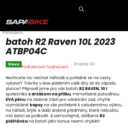
Přejít
na
obsah
NÁKUP
KOŠÍK
Přihlášení
batoh R2 Raven 10L 2023
ATBP04C
Značka:
R2
Sleva
Průměrné
Podrobnosti hodnocení
hodnocení
produktu
Nechcete nic nechat náhodě a pořádně se na cesty
je
vybavit? Trávíte v lese ježděním celé dny až do západu
0,0
slunce? Připravili jsme pro vás batoh
R2 RAVEN, 10 l
z
společníka
s držákem na přilbu
, mimořádně pohodlnou
5
EVA pěnu
na zádové části pro odvětrání zad, chytře
hvězdiček.
rozmístěné
kapsy
na vše potřebné k celodennímu výletu,
na nářadí, brýle a další drobné předměty, které nebudou
mít šanci se poškodit. A samozřejmě, oblíbená
R2
pláštěnka
na batoh jako bonus nesmí chybět!