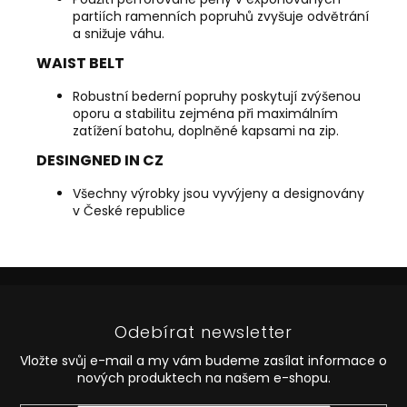
partiích ramenních popruhů zvyšuje odvětrání
a snižuje váhu.
WAIST BELT
Robustní bederní popruhy poskytují zvýšenou
oporu a stabilitu zejména při maximálním
zatížení batohu, doplněné kapsami na zip.
DESINGNED IN CZ
Všechny výrobky jsou vyvýjeny a designovány
v České republice
Z
á
p
Odebírat newsletter
a
t
Vložte svůj e-mail a my vám budeme zasílat informace o
í
nových produktech na našem e-shopu.