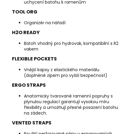
uchycení batohu k ramenům
TOOL ORG
Organizér na nářadí
H2O READY
Batoh vhodný pro hydrovak, kompatibilní s R2
vakem
FLEXIBLE POCKETS
Vnější kapsy z elastického materiálu
(doplněné zipem pro vyšší bezpečnost)
ERGO STRAPS
Anatomicky tvarované ramenní popruhy s
plynulou regulací garantují vysokou míru
flexibility a umožňují přesné posazení batohu
na zádech.
VENTED STRAPS
Použití perforované pěny v exponovaných