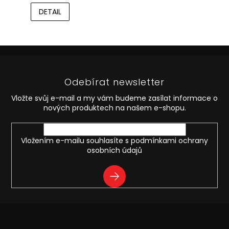
DETAIL
Z
á
p
Odebírat newsletter
a
t
Vložte svůj e-mail a my vám budeme zasílat informace o
í
nových produktech na našem e-shopu.
Vložením e-mailu souhlasíte s
podmínkami ochrany
osobních údajů
PŘIHLÁSIT
SE