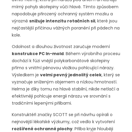
mírný pohyb skořepiny vůči hlavě. Tímto způsobem
napodobuje přirozený ochranný systém mozku a
výrazně
snižuje intenzitu rotačních sil
, které jsou
nejčastější příčinou vážných poranění při pádech na
kole.
Odolnost a dlouhou životnost zaručuje moderní
konstrukce PC In-mold
. Během výrobního procesu
dochází k fúzi vnější polykarbonátové skořepiny
přímo s vnitřní pěnovou vložkou pohlcující nárazy.
Výsledkem je
velmi pevný jednolitý celek
, který se
vyznačuje sníženým objemem a nízkou hmotností.
Helma je díky tomu na hlavě stabilní, nikde netlačí a
efektivněji pohlcuje energii nárazu ve srovnání s
tradičními lepenými přilbami.
Konstruktéři značky SCOTT se při návrhu opírali o
nejnovější lékařské výzkumy, což vedlo k vytvoření
rozšířené ochranné plochy
. Přilba kryje hlouběji