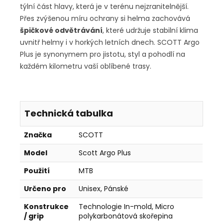
týlní část hlavy, která je v terénu nejzranitelnější.
Přes zvýšenou míru ochrany si helma zachovává
špičkové odvětrávání
, které udržuje stabilní klima
uvnitř helmy i v horkých letních dnech. SCOTT Argo
Plus je synonymem pro jistotu, styl a pohodlí na
každém kilometru vaší oblíbené trasy.
Technická tabulka
Značka
SCOTT
Model
Scott Argo Plus
Použití
MTB
Určeno pro
Unisex, Pánské
Konstrukce
Technologie In-mold, Micro
/ grip
polykarbonátová skořepina