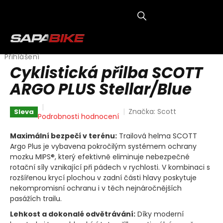
Přejít
na
obsah
NÁKUP
KOŠÍK
Přihlášení
Cyklistická přilba SCOTT
ARGO PLUS Stellar/Blue
Značka:
Scott
Sleva
Průměrné
Podrobnosti hodnocení
hodnocení
produktu
Maximální bezpečí v terénu:
Trailová helma SCOTT
je
Argo Plus je vybavena pokročilým systémem ochrany
0,0
mozku MIPS®, který efektivně eliminuje nebezpečné
z
rotační síly vznikající při pádech v rychlosti. V kombinaci s
5
rozšířenou krycí plochou v zadní části hlavy poskytuje
hvězdiček.
nekompromisní ochranu i v těch nejnáročnějších
pasážích trailu.
Lehkost a dokonalé odvětrávání:
Díky moderní