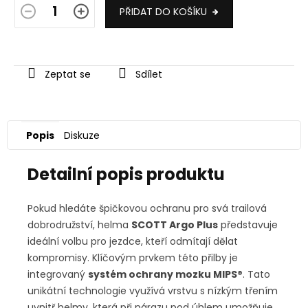
PŘIDAT DO KOŠÍKU
Zeptat se
Sdílet
Popis
Diskuze
Detailní popis produktu
Pokud hledáte špičkovou ochranu pro svá trailová
dobrodružství, helma
SCOTT Argo Plus
představuje
ideální volbu pro jezdce, kteří odmítají dělat
kompromisy. Klíčovým prvkem této přilby je
integrovaný
systém ochrany mozku MIPS®
. Tato
unikátní technologie využívá vrstvu s nízkým třením
uvnitř helmy, která při nárazu pod úhlem umožňuje