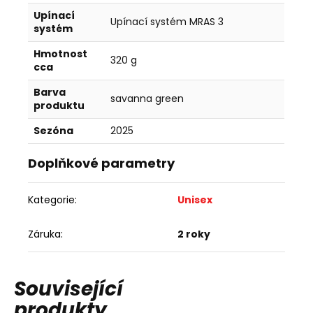
Upínací
Upínací systém MRAS 3
systém
Hmotnost
320 g
cca
Barva
savanna green
produktu
Sezóna
2025
Doplňkové parametry
Kategorie
:
Unisex
Záruka
:
2 roky
Související
produkty