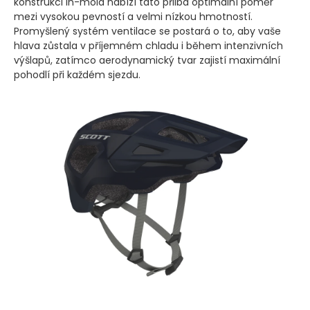
konstrukci In-mold nabízí tato přilba optimální poměr
mezi vysokou pevností a velmi nízkou hmotností.
Promyšlený systém ventilace se postará o to, aby vaše
hlava zůstala v příjemném chladu i během intenzivních
výšlapů, zatímco aerodynamický tvar zajistí maximální
pohodlí při každém sjezdu.