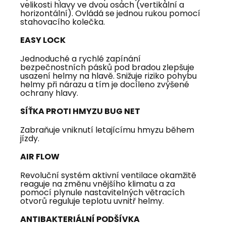
velikosti hlavy ve dvou osách (vertikální a
horizontální). Ovládá se jednou rukou pomocí
stahovacího kolečka.
EASY LOCK
Jednoduché a rychlé zapínání
bezpečnostních pásků pod bradou zlepšuje
usazení helmy na hlavě. Snižuje riziko pohybu
helmy při nárazu a tím je docíleno zvýšené
ochrany hlavy.
SÍŤKA PROTI HMYZU BUG NET
Zabraňuje vniknutí letajícímu hmyzu během
jízdy.
AIR FLOW
Revoluční systém aktivní ventilace okamžitě
reaguje na změnu vnějšího klimatu a za
pomocí plynule nastavitelných větracích
otvorů reguluje teplotu uvnitř helmy.
ANTIBAKTERIÁLNÍ PODŠÍVKA