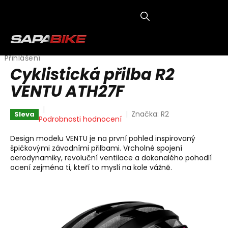
Přejít
na
obsah
NÁKUP
KOŠÍK
Přihlášení
Cyklistická přilba R2
VENTU ATH27F
Značka:
R2
Sleva
Průměrné
Podrobnosti hodnocení
hodnocení
produktu
Design modelu VENTU je na první pohled inspirovaný
je
špičkovými závodními přilbami. Vrcholné spojení
0,0
aerodynamiky, revoluční ventilace a dokonalého pohodlí
z
ocení zejména ti, kteří to myslí na kole vážně.
5
hvězdiček.