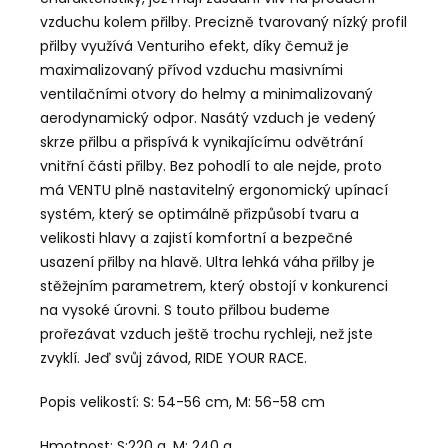
vzduchu kolem přilby. Precizně tvarovaný nízký profil
přilby využívá Venturiho efekt, díky čemuž je
maximalizovaný přívod vzduchu masivními
ventilačními otvory do helmy a minimalizovaný
aerodynamický odpor. Nasátý vzduch je vedený
skrze přilbu a přispívá k vynikajícímu odvětrání
vnitřní části přilby. Bez pohodlí to ale nejde, proto
má VENTU plně nastavitelný ergonomický upínací
systém, který se optimálně přizpůsobí tvaru a
velikosti hlavy a zajistí komfortní a bezpečné
usazení přilby na hlavě. Ultra lehká váha přilby je
stěžejním parametrem, který obstojí v konkurenci
na vysoké úrovni. S touto přilbou budeme
prořezávat vzduch ještě trochu rychleji, než jste
zvyklí. Jeď svůj závod, RIDE YOUR RACE.
Popis velikostí: S: 54-56 cm, M: 56-58 cm
Hmotnost: S:220 g, M: 240 g