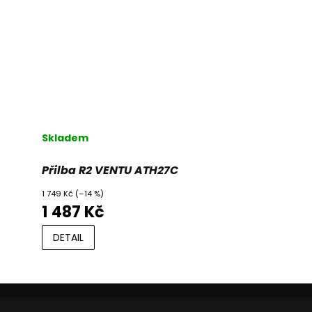
Skladem
Přilba R2 VENTU ATH27C
1 749 Kč
(–14 %)
1 487 Kč
DETAIL
Z
á