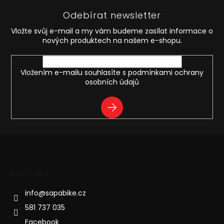
p
Odebírat newsletter
a
t
Vložte svůj e-mail a my vám budeme zasílat informace o
í
nových produktech na našem e-shopu.
Vložením e-mailu souhlasíte s
podmínkami ochrany
osobních údajů
PŘIHLÁSIT
SE
Kontakt
info
@
sapabike.cz
581 737 035
Facebook