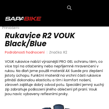
Přejít
na
obsah
NÁKUP
KOŠÍK
Přihlášení
Rukavice R2 VOUK
Black/Blue
Průměrné
Podrobnosti hodnocení
Značka:
R2
hodnocení
produktu
VOUK rukavice nabízí výraznější PRO GEL ochranu těm, co
je
více trpí na otlačeniny nebo nepříjemné mravenčení v
0,0
rukou. Na dlaň jsme použili materiál AX Suede pro zlepšení
z
jistoty úchopu. Funkční materiál na vrchní části rukavice
5
přináší dokonalou elasticitu a tím i komfort nošení,
hvězdiček.
zároveň zajišťuje dobrý odvod potu. Speciální jemný suchý
zip zabraňuje poškození jiného oblečení při praní. Vouk
jsou navíc vybaveny reflexními prvky.