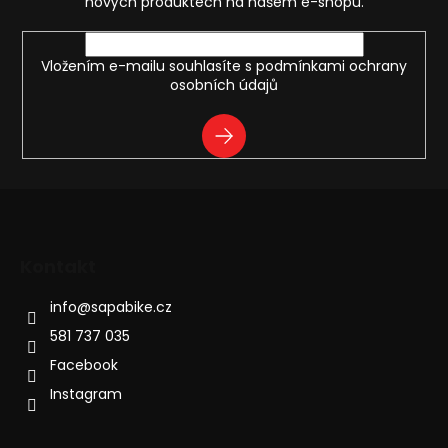
í
nových produktech na našem e-shopu.
Vložením e-mailu souhlasíte s
podmínkami ochrany
osobních údajů
PŘIHLÁSIT
SE
Kontakt
info
@
sapabike.cz
581 737 035
Facebook
Instagram