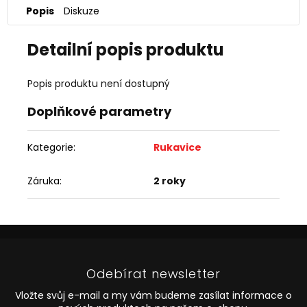
Popis
Diskuze
Detailní popis produktu
Popis produktu není dostupný
Doplňkové parametry
Kategorie
:
Rukavice
Záruka
:
2 roky
Z
á
p
Odebírat newsletter
a
t
Vložte svůj e-mail a my vám budeme zasílat informace o