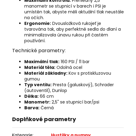
Maximální kontrola:
Přehledný 2,5"
manometr se stupnicí v barech i PSI je
umístěn tak, abyste měli aktuální tlak neustále
na očích.
Ergonomie:
Dvousložková rukojeť je
tvarována tak, aby perfektně sedla do dlaní a
minimalizovala únavu rukou při častém
používání.
Technické parametry:
Maximální tlak:
160 PSI / 11 bar
Materiál těla:
Odolná ocel
Materiál základny:
Kov s protiskluzovou
gumou
Typ ventilu:
Presta (galuskový), Schrader
(autoventil), Dunlop
Délka:
66 cm
Manometr:
2,5" se stupnicí bar/psi
Barva:
Černá
Doplňkové parametry
Kategorie
:
Hustilky a pumpy