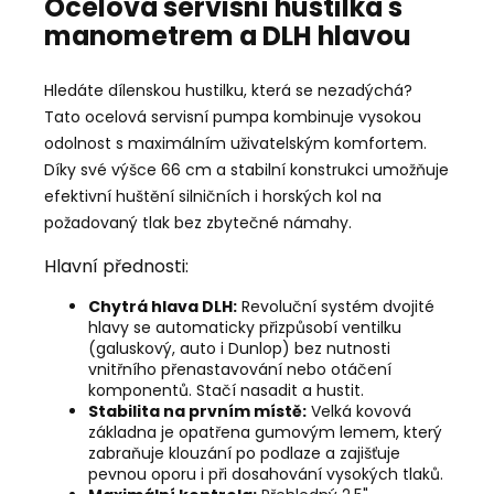
Ocelová servisní hustilka s
manometrem a DLH hlavou
Hledáte dílenskou hustilku, která se nezadýchá?
Tato ocelová servisní pumpa kombinuje vysokou
odolnost s maximálním uživatelským komfortem.
Díky své výšce 66 cm a stabilní konstrukci umožňuje
efektivní huštění silničních i horských kol na
požadovaný tlak bez zbytečné námahy.
Hlavní přednosti:
Chytrá hlava DLH:
Revoluční systém dvojité
hlavy se automaticky přizpůsobí ventilku
(galuskový, auto i Dunlop) bez nutnosti
vnitřního přenastavování nebo otáčení
komponentů. Stačí nasadit a hustit.
Stabilita na prvním místě:
Velká kovová
základna je opatřena gumovým lemem, který
zabraňuje klouzání po podlaze a zajišťuje
pevnou oporu i při dosahování vysokých tlaků.