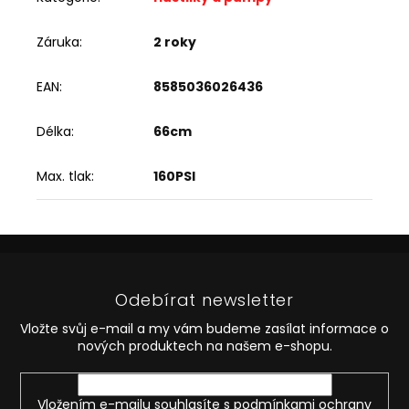
Záruka
:
2 roky
EAN
:
8585036026436
Délka
:
66cm
Max. tlak
:
160PSI
Z
á
p
Odebírat newsletter
a
t
Vložte svůj e-mail a my vám budeme zasílat informace o
í
nových produktech na našem e-shopu.
Vložením e-mailu souhlasíte s
podmínkami ochrany