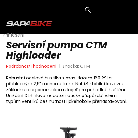
Přejít
na
obsah
NÁKUP
KOŠÍK
Přihlášení
Servisní pumpa CTM
Highloader
Průměrné
Podrobnosti hodnocení
Značka:
CTM
hodnocení
produktu
Robustní ocelová hustilka s max. tlakem 160 PSI a
je
přehledným 2,5" manometrem. Nabízí stabilní kovovou
0,0
základnu a ergonomickou rukojeť pro pohodlné huštění.
z
Unikátní DLH hlava se automaticky přizpůsobí všem
5
typům ventilků bez nutnosti jakéhokoliv přenastavování.
hvězdiček.