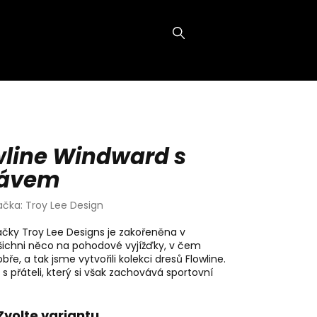
NÁKUPNÍ
KOŠÍK
wline Windward s
kávem
ačka:
Troy Lee Design
čky Troy Lee Designs je zakořeněna v
šichni něco na pohodové vyjížďky, v čem
bře, a tak jsme vytvořili kolekci dresů Flowline.
y s přáteli, který si však zachovává sportovní
Zvolte variantu