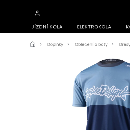
Přejít
na
obsah
JÍZDNÍ KOLA
ELEKTROKOLA
K
Domů
Doplňky
Oblečení a boty
Dres