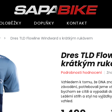
OLOBĚŽKY
DOPLŇKY
KONTAKT
y
Dres TLD Flowline Windward s krátkým rukávem
Dres TLD Flo
krátkým ru
Průměrné
Podrobnosti hodnocení
Zn
hodnocení
produktu
Vzhledem k tomu, že DNA zna
je
závodění, potřebovali jsme v
0,0
bychom se cítili a vypadali do
z
Ležérní střih a styl na vyjížďk
5
vzhled.
hvězdiček.