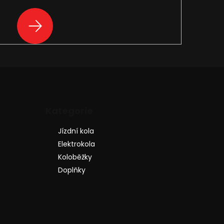
PŘIHLÁSIT
SE
Přeskočit
Kategorie
kategorie
Jízdní kola
Elektrokola
Koloběžky
Doplňky