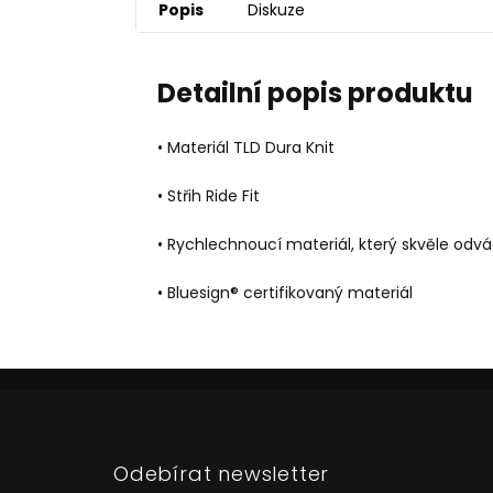
Popis
Diskuze
Detailní popis produktu
• Materiál TLD Dura Knit
• Střih Ride Fit
• Rychlechnoucí materiál, který skvěle odvá
• Bluesign® certifikovaný materiál
Z
á
p
a
Odebírat newsletter
t