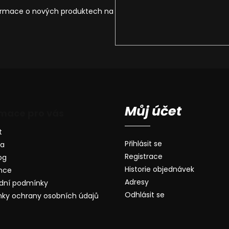
formace o nových produktech na
Můj účet
rmace pro vás
t
Přihlásit se
va
Registrace
og
Historie objednávek
nce
Adresy
dní podmínky
Odhlásit se
ky ochrany osobních údajů