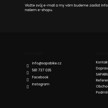
í
Vložte svůj e-mail a my vám budeme zasílat in
našem e-shopu.
Kontakt
Info
Kontak
info
@
sapabike.cz
Dopra
581 737 035
SAPABl
Facebook
Refere
Instagram
Obcho
Podmín