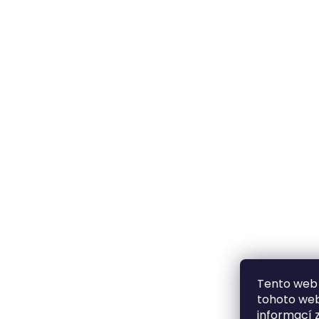
Tento web 
tohoto webu
informací