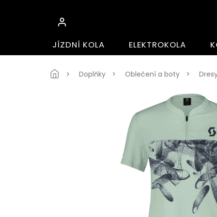
Přejít
na
obsah
JÍZDNÍ KOLA
ELEKTROKOLA
K
Domů
Doplňky
Oblečení a boty
Dres