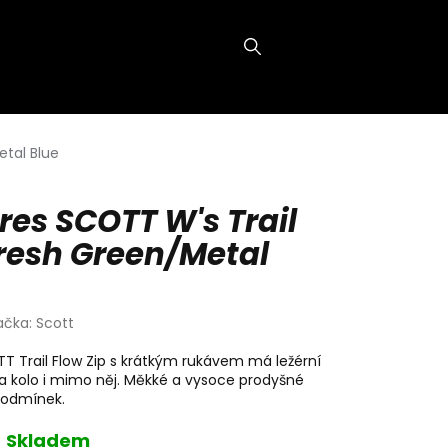
NÁKUPNÍ
KOŠÍK
etal Blue
res SCOTT W's Trail
Fresh Green/Metal
ačka:
Scott
TT Trail Flow Zip s krátkým rukávem má ležérní
 na kolo i mimo něj. Měkké a vysoce prodyšné
podmínek.
Skladem