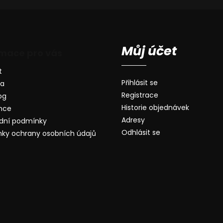
Můj účet
rmace pro vás
t
Přihlásit se
va
Registrace
og
Historie objednávek
nce
Adresy
dní podmínky
Odhlásit se
ky ochrany osobních údajů