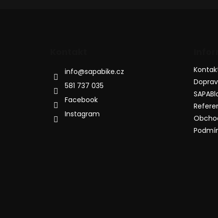
Kontakt
Info
Kontak
info
@
sapabike.cz
Dopra
581 737 035
SAPABl
Facebook
Refere
Instagram
Obcho
Podmín