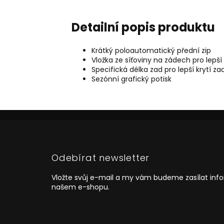
Detailní popis produktu
Krátký poloautomatický přední zip
Vložka ze síťoviny na zádech pro lepš
Specifická délka zad pro lepší krytí zad
Sezónní grafický potisk
Z
á
p
a
Odebírat newsletter
t
í
Vložte svůj e-mail a my vám budeme zasílat in
našem e-shopu.