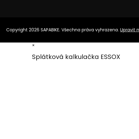
Copyright 2026
SAPABIKE
. Všechna práva vyhrazena.
Upravit 
×
Splátková kalkulačka ESSOX