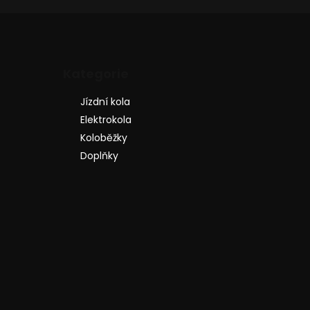
Přeskočit
Kategorie
kategorie
Jízdní kola
Elektrokola
Koloběžky
Doplňky