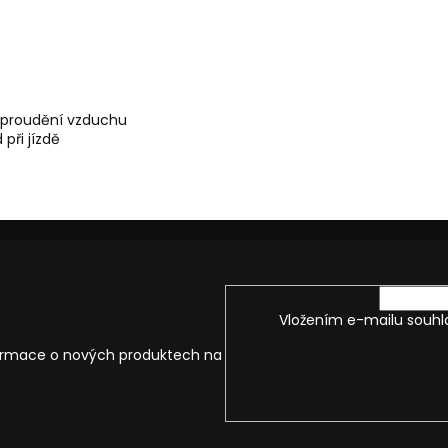
í proudění vzduchu
 při jízdě
Vložením e-mailu souhl
formace o nových produktech na