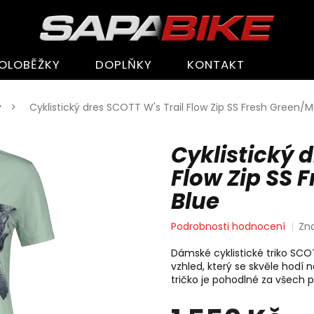
OLOBĚŽKY
DOPLŇKY
KONTAKT
y
Cyklistický dres SCOTT W's Trail Flow Zip SS Fresh Green/M
Cyklistický d
Flow Zip SS 
Blue
Průměrné
Podrobnosti hodnocení
Zn
hodnocení
produktu
Dámské cyklistické triko SCO
je
vzhled, který se skvěle hodí
0,0
tričko je pohodlné za všech 
z
5