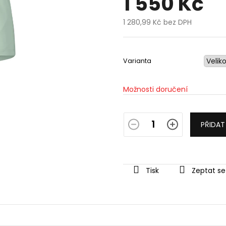
1 550 Kč
hvězdiček.
1 280,99 Kč bez DPH
Měrná
cena:
Varianta
Možnosti doručení
PŘIDAT
Tisk
Zeptat se