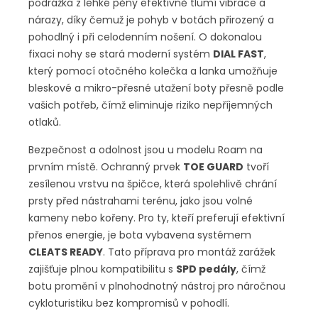
podrážka z lehké pěny efektivně tlumí vibrace a
nárazy, díky čemuž je pohyb v botách přirozený a
pohodlný i při celodenním nošení. O dokonalou
fixaci nohy se stará moderní systém
DIAL FAST
,
který pomocí otočného kolečka a lanka umožňuje
bleskové a mikro-přesné utažení boty přesně podle
vašich potřeb, čímž eliminuje riziko nepříjemných
otlaků.
Bezpečnost a odolnost jsou u modelu Roam na
prvním místě. Ochranný prvek
TOE GUARD
tvoří
zesílenou vrstvu na špičce, která spolehlivě chrání
prsty před nástrahami terénu, jako jsou volné
kameny nebo kořeny. Pro ty, kteří preferují efektivní
přenos energie, je bota vybavena systémem
CLEATS READY
. Tato příprava pro montáž zarážek
zajišťuje plnou kompatibilitu s
SPD pedály
, čímž
botu promění v plnohodnotný nástroj pro náročnou
cykloturistiku bez kompromisů v pohodlí.