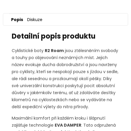
Popis
Diskuze
Detailní popis produktu
Cyklistické boty
R2 Roam
jsou ztělesněním svobody
a touhy po objevování neznámých míst. Jejich
název evokuje ducha dobrodružství a jsou navrženy
pro cyklisty, kteří se nespokojí pouze s jízdou v sedle,
ale rádi sesednou a prozkoumají okolí pěšky. Díky
své univerzální konstrukci poskytují pocit absolutní
důvěry v jakémkoliv terénu, ať už zdoláváte desítky
kilometrů na cyklostezkách nebo se vydáváte na
delší expediční výlety do nitra přírody.
Maximální komfort při každém kroku i šlápnutí
zajišťuje technologie
EVA DAMPER
. Tato odpružená