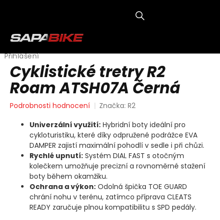
Přejít
na
obsah
NÁKUP
KOŠÍK
Přihlášení
Cyklistické tretry R2
Roam ATSH07A Černá
Průměrné
Podrobnosti hodnocení
Značka:
R2
hodnocení
produktu
Univerzální využití:
Hybridní boty ideální pro
je
cykloturistiku, které díky odpružené podrážce EVA
0,0
DAMPER zajistí maximální pohodlí v sedle i při chůzi.
z
Rychlé upnutí:
Systém DIAL FAST s otočným
5
kolečkem umožňuje precizní a rovnoměrné stažení
hvězdiček.
boty během okamžiku.
Ochrana a výkon:
Odolná špička TOE GUARD
chrání nohu v terénu, zatímco příprava CLEATS
READY zaručuje plnou kompatibilitu s SPD pedály.