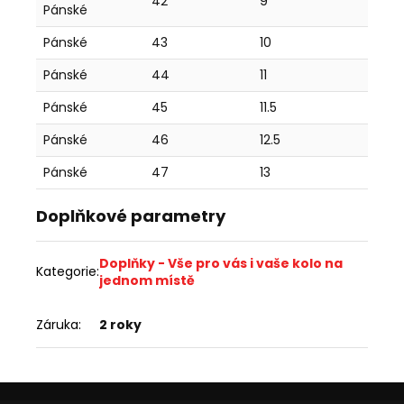
42
9
8
Pánské
Pánské
43
10
9
Pánské
44
11
10
Pánské
45
11.5
10.5
Pánské
46
12.5
11.5
Pánské
47
13
12
Doplňkové parametry
Doplňky - Vše pro vás i vaše kolo na
Kategorie
:
jednom místě
Záruka
:
2 roky
Z