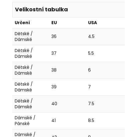
Velikostní tabulka
Určení
EU
USA
UK
Dětské /
36
4.5
3.5
Dámské
Dětské /
37
5.5
4.5
Dámské
Dětské /
38
6
5
Dámské
Dětské /
39
7
6
Dámské
Dětské /
40
7.5
6.5
Dámské
Dámské /
41
8.5
7.5
Pánské
Dámské /