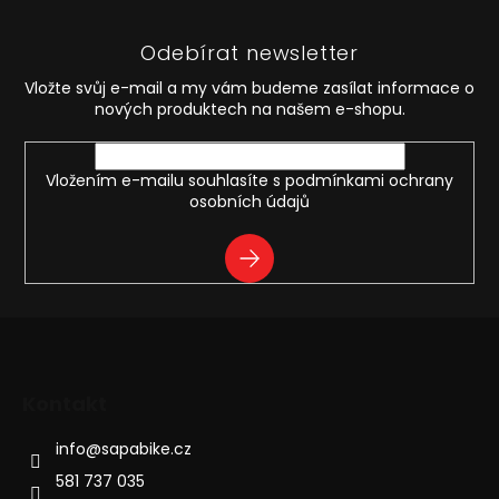
á
p
Odebírat newsletter
a
t
Vložte svůj e-mail a my vám budeme zasílat informace o
í
nových produktech na našem e-shopu.
Vložením e-mailu souhlasíte s
podmínkami ochrany
osobních údajů
PŘIHLÁSIT
SE
Kontakt
info
@
sapabike.cz
581 737 035