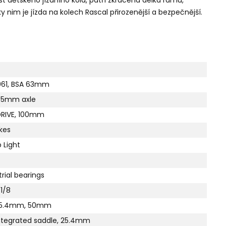
y nim je jízda na kolech Rascal přirozenější a bezpečnější.
061, BSA 63mm
 75mm axle
DRIVE, 100mm
kes
p Light
trial bearings
 1/8
 25.4mm, 50mm
integrated saddle, 25.4mm