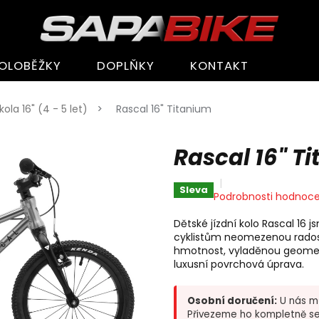
OLOBĚŽKY
DOPLŇKY
KONTAKT
ola 16" (4 - 5 let)
Rascal 16" Titanium
Rascal 16" T
Sleva
Průměrné
Podrobnosti hodnoce
hodnocení
produktu
Dětské jízdní kolo Rascal 16
je
cyklistům neomezenou radost 
0,0
hmotnost, vyladěnou geometr
z
luxusní povrchová úprava.
5
hvězdiček.
Osobní doručení:
U nás mů
Přivezeme ho kompletně se