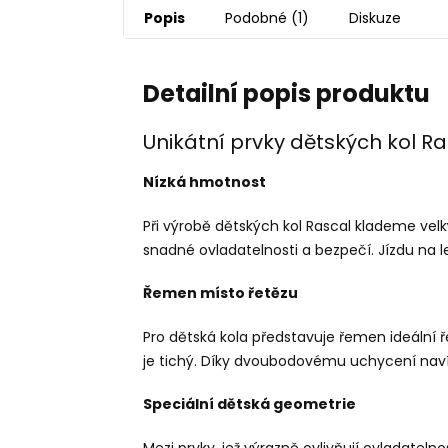
Popis
Podobné (1)
Diskuze
Detailní popis produktu
Unikátní prvky dětských kol R
Nízká hmotnost
Při výrobě dětských kol Rascal klademe velk
snadné ovladatelnosti a bezpečí. Jízdu na leh
Řemen místo řetězu
Pro dětská kola představuje řemen ideální ř
je tichý. Díky dvoubodovému uchycení nav
Speciální dětská geometrie
Mezi prvky, jež výrazně ovlivňují ovladateln