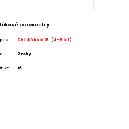
lňkové parametry
orie
:
Dětská kola 16" (4 - 5 let)
ka
:
2 roky
r kol
:
16"