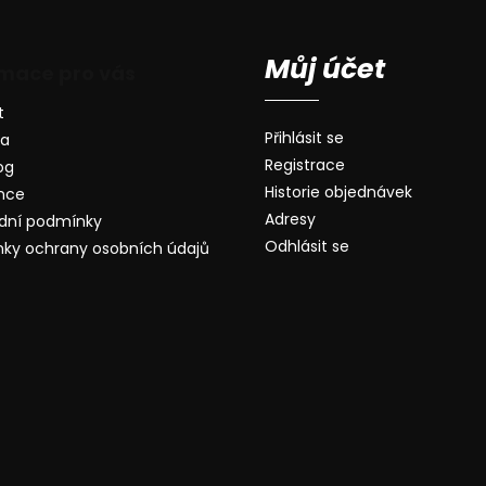
Můj účet
rmace pro vás
t
Přihlásit se
va
Registrace
og
Historie objednávek
nce
Adresy
dní podmínky
Odhlásit se
ky ochrany osobních údajů