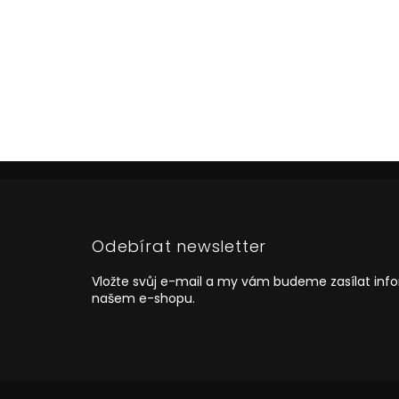
Z
á
p
a
Odebírat newsletter
t
í
Vložte svůj e-mail a my vám budeme zasílat in
našem e-shopu.