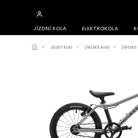
Přejít
na
obsah
JÍZDNÍ KOLA
ELEKTROKOLA
K
Domů
Jízdní kola
Dětská kola
Dětská k