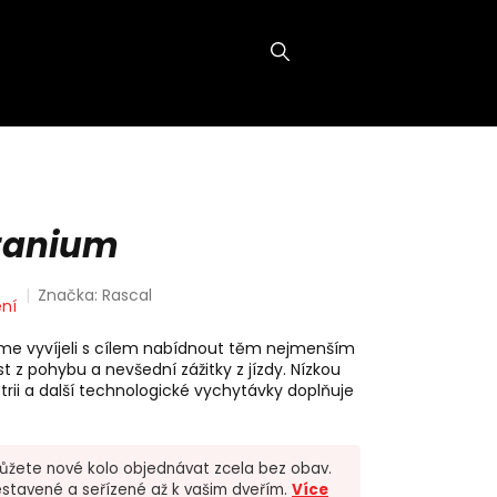
NÁKUPNÍ
KOŠÍK
itanium
Značka:
Rascal
ní
 jsme vyvíjeli s cílem nabídnout těm nejmenším
z pohybu a nevšední zážitky z jízdy. Nízkou
ii a další technologické vychytávky doplňuje
žete nové kolo objednávat zcela bez obav.
stavené a seřízené až k vašim dveřím.
Více