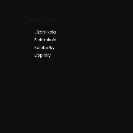
Přeskočit
Kategorie
kategorie
Jízdní kola
Elektrokola
Koloběžky
Doplňky