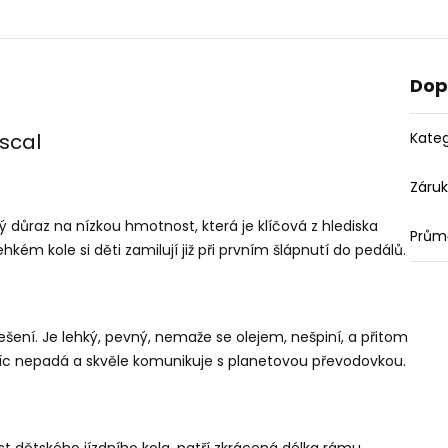
Dop
Kateg
ascal
Záru
ý důraz na nízkou hmotnost, která je klíčová z hlediska
Průmě
kém kole si děti zamilují již při prvním šlápnutí do pedálů.
ešení. Je lehký, pevný, nemaže se olejem, nešpiní, a přitom
íc nepadá a skvěle komunikuje s planetovou převodovkou.
ost dětského jízdního kola, patří zkrácená délka rámu,