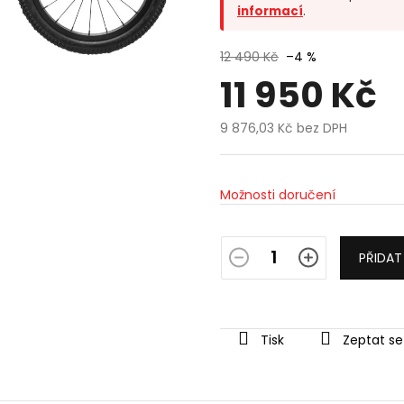
informací
.
12 490 Kč
–4 %
11 950 Kč
9 876,03 Kč bez DPH
Měrná
cena:
Možnosti doručení
PŘIDAT
Tisk
Zeptat se