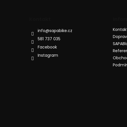
Kontakt
Info
Kontak
info
@
sapabike.cz
Dopra
581 737 035
SAPABl
Facebook
Refere
Instagram
Obcho
Podmín