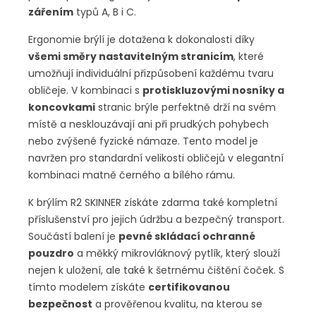
zářením
typů A, B i C.
Ergonomie brýlí je dotažena k dokonalosti díky
všemi směry nastavitelným stranicím
, které
umožňují individuální přizpůsobení každému tvaru
obličeje. V kombinaci s
protiskluzovými nosníky a
koncovkami
stranic brýle perfektně drží na svém
místě a nesklouzávají ani při prudkých pohybech
nebo zvýšené fyzické námaze. Tento model je
navržen pro standardní velikosti obličejů v elegantní
kombinaci matně černého a bílého rámu.
K brýlím R2 SKINNER získáte zdarma také kompletní
příslušenství pro jejich údržbu a bezpečný transport.
Součástí balení je
pevné skládací ochranné
pouzdro
a měkký mikrovláknový pytlík, který slouží
nejen k uložení, ale také k šetrnému čištění čoček. S
tímto modelem získáte
certifikovanou
bezpečnost
a prověřenou kvalitu, na kterou se