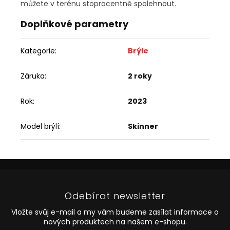
můžete v terénu stoprocentně spolehnout.
Doplňkové parametry
Kategorie
:
Brýle
Záruka
:
2 roky
Rok
:
2023
Model brýlí
:
Skinner
Z
á
p
Odebírat newsletter
a
t
Vložte svůj e-mail a my vám budeme zasílat informace o
í
nových produktech na našem e-shopu.