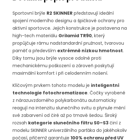
Sportovní brýle
R2 SKINNER
představují ideální
spojení moderního designu a špičkové ochrany pro
aktivní sportovce. Jejich konstrukce je postavena na
high-tech materiálu
Grilamid TR90
, který
propůjčuje rámu nadstandardní pružnost, tvarovou
paměť a především
extrémně nízkou hmotnost
.
Díky tomu jsou brýle vysoce odolné proti
mechanickému poškození a zároveň poskytují
maximální komfort i při celodenním nošení.
Klíčovým prvkem tohoto modelu je
inteligentní
technologie fotochromatizace
. Čočky vyrobené
z nárazuvzdorného polykarbonátu automaticky
reagují na intenzitu slunečního svitu a plynule mění
své zabarvení od čiré až po tmavě šedou. Široký
rozsah
kategorie slunečního filtru S0–S3
činí z
modelu SKINNER univerzálního parťáka do jakéhokoliv
počasí, přičemž garantuje
100% ochranu před UV