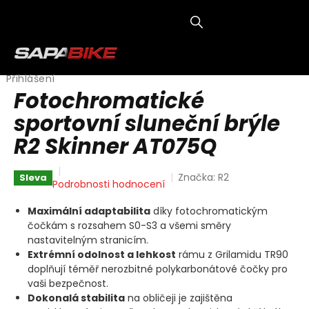
Přejít
na
obsah
NÁKUP
KOŠÍK
Přihlášení
Fotochromatické
sportovní sluneční brýle
R2 Skinner AT075Q
Značka:
R2
Sleva
Průměrné
Podrobnosti hodnocení
hodnocení
produktu
Maximální adaptabilita
díky fotochromatickým
je
čočkám s rozsahem S0-S3 a všemi směry
0,0
nastavitelným stranicím.
z
Extrémní odolnost a lehkost
rámu z Grilamidu TR90
5
doplňují téměř nerozbitné polykarbonátové čočky pro
hvězdiček.
vaši bezpečnost.
Dokonalá stabilita
na obličeji je zajištěna