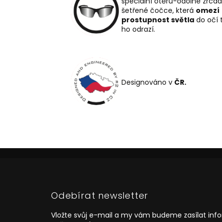
speciální otěru-odolné zrca
šetřené čočce, která
omezí
prostupnost světla
do očí 
ho odrazí.
Designováno v
ČR.
Z
á
p
a
Odebírat newsletter
t
í
Vložte svůj e-mail a my vám budeme zasílat in