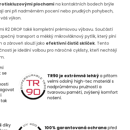
rotiskluzovými plochami
na kontaktních bodech brýle
vají ani při nadměrném pocení nebo prudkých pohybech,
 váš výkon.
emi R2 DROP také kompletní prémiovou výbavu. Součástí
zpečný transport a měkký mikrovláknový pytlík, který plní
m a zároveň slouží jako
efektivní čistič sklíček
. Tento
ti je ideální volbou pro náročné cyklisty, kteří nechtějí
em.
ní
t se
TR90 je extrémně lehký
a přitom
velmi odolný high-tec materiál s
osti
nadprůměrnou pružností a
eagovat
tvarovou pamětí, zvýšený komfort
í
nošení.
tak
í
díky
100% garantovaná ochrana
před