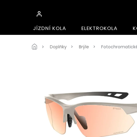
Přejít
na
obsah
JÍZDNÍ KOLA
ELEKTROKOLA
K
Domů
Doplňky
Brýle
Fotochromatické