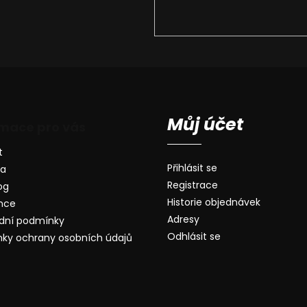
Můj účet
rmace pro vás
t
Přihlásit se
va
Registrace
og
Historie objednávek
nce
Adresy
dní podmínky
Odhlásit se
ky ochrany osobních údajů