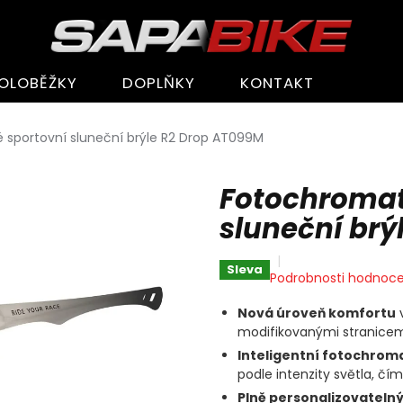
OLOBĚŽKY
DOPLŇKY
KONTAKT
 sportovní sluneční brýle R2 Drop AT099M
Fotochromat
sluneční brý
Sleva
Průměrné
Podrobnosti hodnoce
hodnocení
produktu
Nová úroveň komfortu
v
je
modifikovanými stranicemi 
0,0
Inteligentní fotochrom
z
podle intenzity světla, čímž
5
hvězdiček.
Plně personalizovatelný 