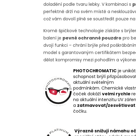
doladění podle tvaru lebky. V kombinaci s
p
perfektně drží na svém místě a nesklouzá
což vám dovolí plně se soustředit pouze na
Kromě špičkové technologie získáte s brýl
balení je
pevné ochranné pouzdro
pro be
dvojí funkci – chrání brýle před poškrábání
model s garantovaným certifikátem bezpečnos
dělat kompromisy mezi pohodlím a výkon
PHOTOCHROMATIC
je unikát
schopnost brýlí přizpůsobova
aktuální světelným
podmínkám. Chemické vlastn
čoček dokáží
velmi rychle
r
na aktuální intenzitu UV zářen
a
zatmavovat/zesvětlovat
čočku.
Výrazně snižují námahu oč