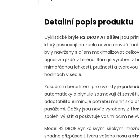
Detailní popis produktu
Cyklistické brýle
R2 DROP AT099M
jsou př
který posouvají na zcela novou úroveň funkč
byly navrženy s cílem maximalizovat celkový 
agresivní jízdě v terénu. Rám je vyroben z
mimořádnou lehkostí, pružností a tvarovou 
hodinách v sedle.
Zásadním benefitem pro cyklisty je
pokroč
automaticky a plynule zatmavují či zesvětluj
adaptabilita eliminuje potřebu měnit skla 
pasážemi. Čočky jsou navíc vyrobeny z
tém
spolehlivý štít a poskytuje vašim očím nej
Model R2 DROP vyniká svými širokými možno
snadno přizpůsobit tvaru vašeho nosu a
st