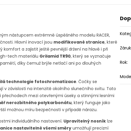
Dop
Kateg
ímým nástupcem extrémně úspěšného modelu RACER,
nosti. Hlavní inovací jsou
modifikované stranice
, které
Záru
komfort a zajistit ještě pevnější držení na hlavě i při
 high-tech materiálu
Grilamid TR90
, který se vyznačuje
Rok
:
pamětí, díky čemuž brýle netlačí ani po dlouhých
Model
ilá technologie fotochromatizace
. Čočky se
í v závislosti na intenzitě okolního slunečního svitu. Tato
při přechodech mezi otevřenými úseky a stinnými lesními
ěř nerozbitného polykarbonátu
, který funguje jako
vyšší možnou míru bezpečnosti v případě nárazu.
stmi individuálního nastavení.
Upravitelný nosník
lze
ranice nastavitelné všemi směry
umožňují precizní