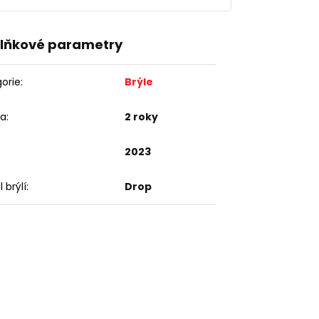
lňkové parametry
orie
:
Brýle
ka
:
2 roky
2023
 brýlí
:
Drop