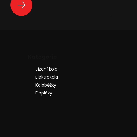
PŘIHLÁSIT
SE
Přeskočit
Kategorie
kategorie
Jízdní kola
Elektrokola
Koloběžky
Doplňky