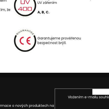
dlem
UV zářením
tím, že
A, B, C.
Garantujeme prověřenou
bezpečnost brýlí.
Vložením e-mailu souhl
formace o nových produktech na