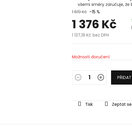
všemi směry zaručuje, že 
1 619 Kč
–15 %
1 376 Kč
1 137,19 Kč bez DPH
Měrná
cena:
Možnosti doručení
PŘIDAT
Tisk
Zeptat se