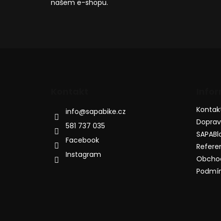
našem e-shopu.
Kontakt
Info
Kontak
info
@
sapabike.cz
Dopra
581 737 035
SAPABl
Facebook
Refere
Instagram
Obcho
Podmín