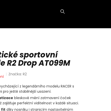
NÁKUPNÍ
KOŠÍK
ické sportovní
le R2 Drop AT099M
Značka:
R2
ní
ycházející z legendárního modelu RACER s
pro ještě stabilnější usazení.
atizace
bleskově mění zatmavení čoček
 zajišťuje perfektní viditelnost v každé situaci.
fit
díky nosníku i stranicím nastavitelným