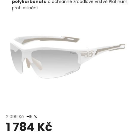
polykarbonátu
a ochranné zrcadlové vrstvě Platinum
proti oslnění.
2 099 Kč
–15 %
1 784 Kč