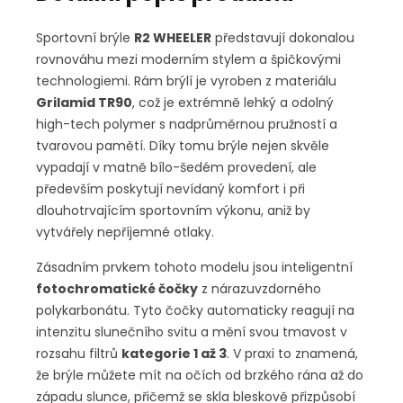
Sportovní brýle
R2 WHEELER
představují dokonalou
rovnováhu mezi moderním stylem a špičkovými
technologiemi. Rám brýlí je vyroben z materiálu
Grilamid TR90
, což je extrémně lehký a odolný
high-tech polymer s nadprůměrnou pružností a
tvarovou pamětí. Díky tomu brýle nejen skvěle
vypadají v matně bílo-šedém provedení, ale
především poskytují nevídaný komfort i při
dlouhotrvajícím sportovním výkonu, aniž by
vytvářely nepříjemné otlaky.
Zásadním prvkem tohoto modelu jsou inteligentní
fotochromatické čočky
z nárazuvzdorného
polykarbonátu. Tyto čočky automaticky reagují na
intenzitu slunečního svitu a mění svou tmavost v
rozsahu filtrů
kategorie 1 až 3
. V praxi to znamená,
že brýle můžete mít na očích od brzkého rána až do
západu slunce, přičemž se skla bleskově přizpůsobí