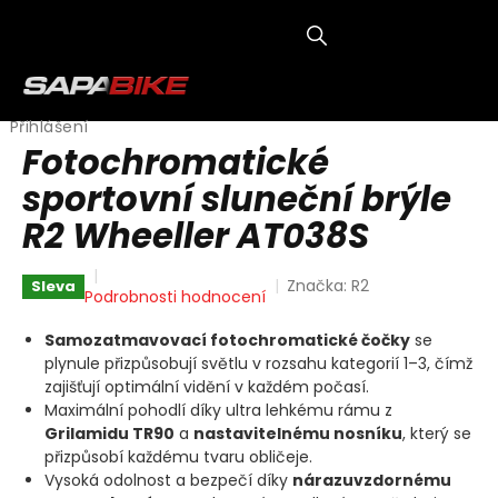
Přejít
na
obsah
NÁKUP
KOŠÍK
Přihlášení
Fotochromatické
sportovní sluneční brýle
R2 Wheeller AT038S
Značka:
R2
Sleva
Průměrné
Podrobnosti hodnocení
hodnocení
produktu
Samozatmavovací fotochromatické čočky
se
je
plynule přizpůsobují světlu v rozsahu kategorií 1–3, čímž
0,0
zajišťují optimální vidění v každém počasí.
z
Maximální pohodlí díky ultra lehkému rámu z
5
Grilamidu TR90
a
nastavitelnému nosníku
, který se
hvězdiček.
přizpůsobí každému tvaru obličeje.
Vysoká odolnost a bezpečí díky
nárazuvzdornému