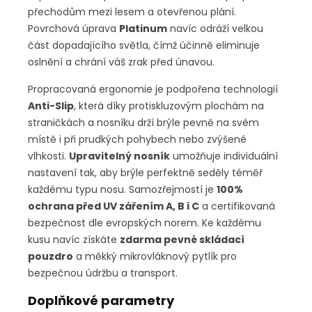
přechodům mezi lesem a otevřenou plání.
Povrchová úprava
Platinum
navíc odráží velkou
část dopadajícího světla, čímž účinně eliminuje
oslnění a chrání váš zrak před únavou.
Propracovaná ergonomie je podpořena technologií
Anti-Slip
, která díky protiskluzovým plochám na
straničkách a nosníku drží brýle pevně na svém
místě i při prudkých pohybech nebo zvýšené
vlhkosti.
Upravitelný nosník
umožňuje individuální
nastavení tak, aby brýle perfektně seděly téměř
každému typu nosu. Samozřejmostí je
100%
ochrana před UV zářením A, B i C
a certifikovaná
bezpečnost dle evropských norem. Ke každému
kusu navíc získáte
zdarma pevné skládací
pouzdro
a měkký mikrovláknový pytlík pro
bezpečnou údržbu a transport.
Doplňkové parametry