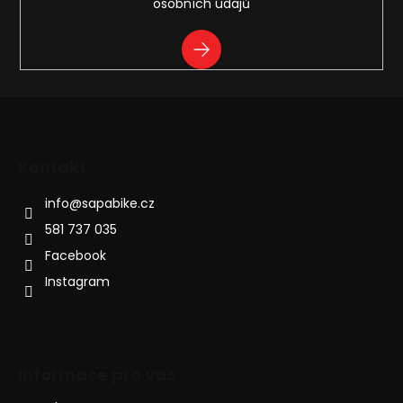
osobních údajů
PŘIHLÁSIT
SE
Kontakt
info
@
sapabike.cz
581 737 035
Facebook
Instagram
Informace pro vás