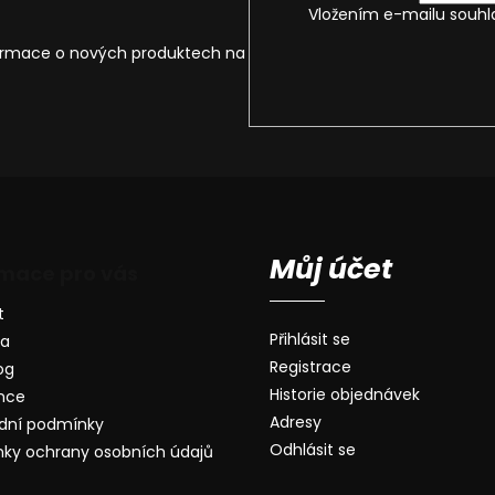
Vložením e-mailu souhl
formace o nových produktech na
Můj účet
rmace pro vás
t
Přihlásit se
va
Registrace
og
Historie objednávek
nce
Adresy
dní podmínky
Odhlásit se
ky ochrany osobních údajů