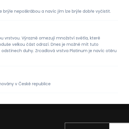
ýle nepoškrábou a navíc jím lze brýle dobře vyčistit.
ou vrstvou. Výrazně omezují množství světla, které
noduše velkou část odrazí. Dnes je možné mít tuto
odstínech duhy. Zrcadlová vrstva Platinum je navíc otěru
gnovány v České republice