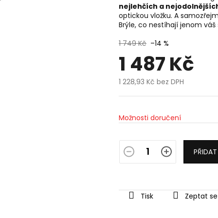
nejlehčích a nejodolnější
optickou vložku. A samozřej
Brýle, co nestíhají jenom váš 
1 749 Kč
–14 %
1 487 Kč
1 228,93 Kč bez DPH
Měrná
cena:
Možnosti doručení
PŘIDAT
Tisk
Zeptat se