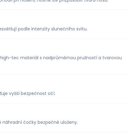
ohodlí při nošení, nosník lze přizpůsobit tvaru nosu.
větlují podle intenzity slunečního svitu.
 high-tec materiál s nadprůměrnou pružností a tvarovou
ťuje vyšší bezpečnost očí.
ě náhradní čočky bezpečně uloženy.