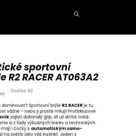
NÁKUPNÍ
KOŠÍK
ické sportovní
ýle R2 RACER AT063A2
Značka:
R2
ní
e dominovat? Sportovní brýle
R2 RACER
je tu
st vážně – nebo ji prostě milují! Protiskluzové
sník
zajistí dokonalý grip, ať už drtíte tratě
rte si z řady výbušných barev a technických
 mají i čočky s
automatickým samo-
jí na světlo jako váš instinkt. Jeden z