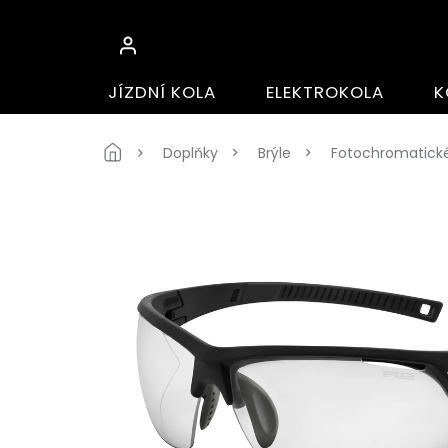
Přejít
na
obsah
JÍZDNÍ KOLA
ELEKTROKOLA
K
Domů
Doplňky
Brýle
Fotochromatické