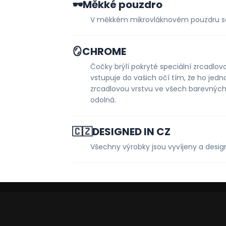
🕶️
Měkké pouzdro
V měkkém mikrovláknovém pouzdru se br
🪞
CHROME
Čočky brýlí pokryté speciální zrcadlov
vstupuje do vašich očí tím, že ho jed
zrcadlovou vrstvu ve všech barevných 
odolná.
🇨🇿
DESIGNED IN CZ
Všechny výrobky jsou vyvíjeny a desi
Z
á
p
a