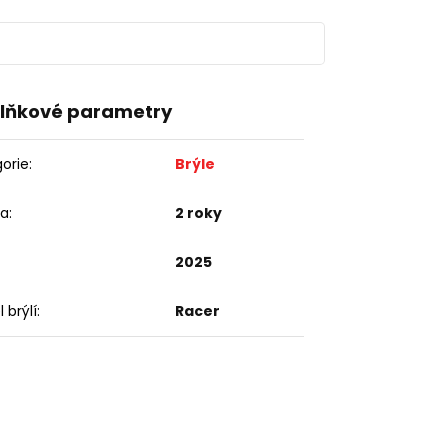
lňkové parametry
orie
:
Brýle
ka
:
2 roky
2025
 brýlí
:
Racer