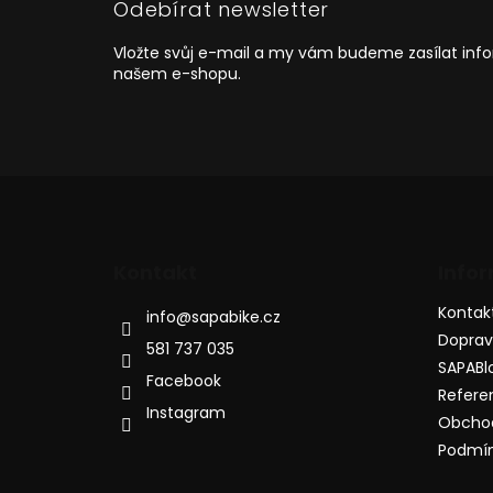
Odebírat newsletter
t
í
Vložte svůj e-mail a my vám budeme zasílat in
našem e-shopu.
Kontakt
Info
Kontak
info
@
sapabike.cz
Dopra
581 737 035
SAPABl
Facebook
Refere
Instagram
Obcho
Podmín