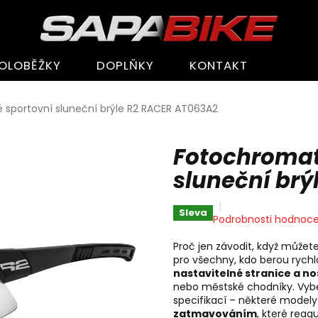
OLOBĚŽKY
DOPLŇKY
KONTAKT
 sportovní sluneční brýle R2 RACER AT063A2
Fotochromat
sluneční br
Sleva
Průměrné
Podrobnosti hodnoce
hodnocení
produktu
Proč jen závodit, když můžet
je
pro všechny, kdo berou rychlo
0,0
nastavitelné stranice a no
z
nebo městské chodníky. Vybe
5
specifikací – některé modely
hvězdiček.
zatmavováním
, které reagu