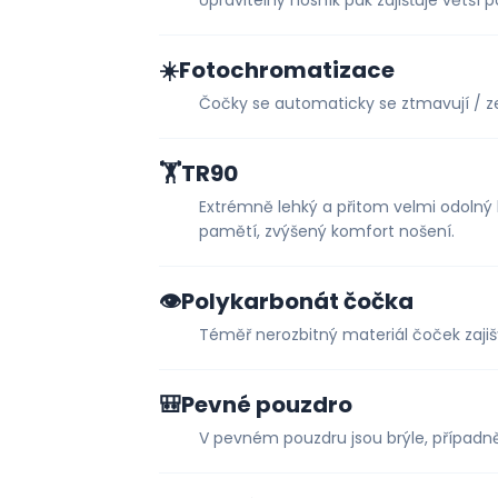
Upravitelný nosník pak zajišťuje větší p
☀️
Fotochromatizace
Čočky se automaticky se ztmavují / zes
🏋️
TR90
Extrémně lehký a přitom velmi odolný
pamětí, zvýšený komfort nošení.
👁️
Polykarbonát čočka
Téměř nerozbitný materiál čoček zajiš
🎒
Pevné pouzdro
V pevném pouzdru jsou brýle, případn