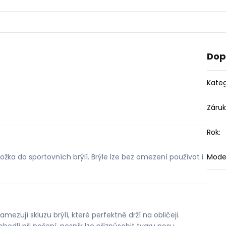
Dop
Kateg
Záru
Rok
:
Model
žka do sportovních brýlí. Brýle lze bez omezení používat i
mezují skluzu brýlí, které perfektně drží na obličeji.