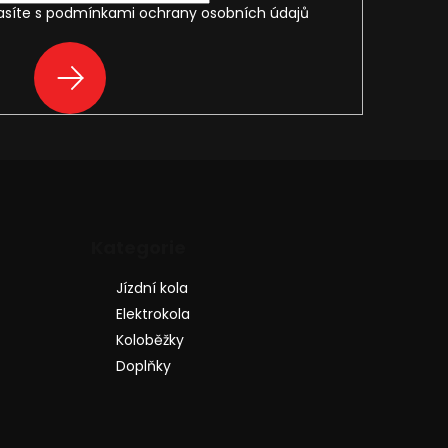
asíte s
podmínkami ochrany osobních údajů
PŘIHLÁSIT
SE
Přeskočit
Kategorie
kategorie
Jízdní kola
Elektrokola
Koloběžky
Doplňky