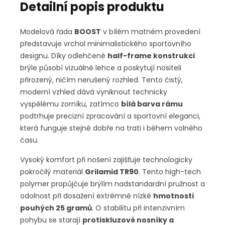
Detailní popis produktu
Modelová řada
BOOST
v bílém matném provedení
představuje vrchol minimalistického sportovního
designu. Díky odlehčené
half-frame konstrukci
brýle působí vizuálně lehce a poskytují nositeli
přirozený, ničím nerušený rozhled. Tento čistý,
moderní vzhled dává vyniknout technicky
vyspělému zorníku, zatímco
bílá barva rámu
podtrhuje precizní zpracování a sportovní eleganci,
která funguje stejně dobře na trati i během volného
času.
Vysoký komfort při nošení zajišťuje technologicky
pokročilý materiál
Grilamid TR90
. Tento high-tech
polymer propůjčuje brýlím nadstandardní pružnost a
odolnost při dosažení extrémně nízké
hmotnosti
pouhých 25 gramů
. O stabilitu při intenzivním
pohybu se starají
protiskluzové nosníky a