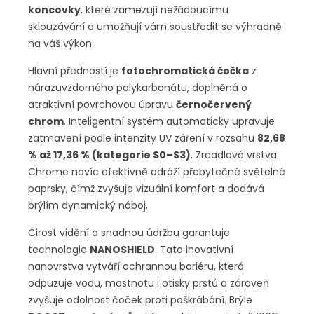
koncovky
, které zamezují nežádoucímu
sklouzávání a umožňují vám soustředit se výhradně
na váš výkon.
Hlavní předností je
fotochromatická čočka
z
nárazuvzdorného polykarbonátu, doplněná o
atraktivní povrchovou úpravu
černočervený
chrom
. Inteligentní systém automaticky upravuje
zatmavení podle intenzity UV záření v rozsahu
82,68
% až 17,36 % (kategorie S0–S3)
. Zrcadlová vrstva
Chrome navíc efektivně odráží přebytečné světelné
paprsky, čímž zvyšuje vizuální komfort a dodává
brýlím dynamický náboj.
Čirost vidění a snadnou údržbu garantuje
technologie
NANOSHIELD
. Tato inovativní
nanovrstva vytváří ochrannou bariéru, která
odpuzuje vodu, mastnotu i otisky prstů a zároveň
zvyšuje odolnost čoček proti poškrábání. Brýle