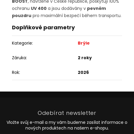
BOOST
, navržené v České republice, poskytují 100%
ochranu
UV 400
a jsou dodávány v
pevném
pouzdru
pro maximální bezpečí během transportu.
Doplňkové parametry
Kategorie
:
Brýle
Záruka
:
2 roky
Rok
:
2026
Z
á
p
Odebírat newsletter
a
t
Vložte svůj e-mail a my vám budeme zasílat informace o
í
nových produktech na našem e-shopu.