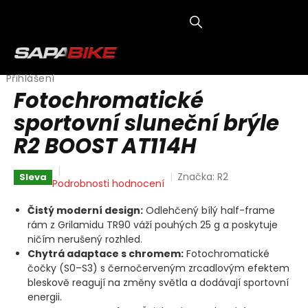
Přejít
na
obsah
NÁKUP
KOŠÍK
Přihlášení
Fotochromatické
sportovní sluneční brýle
R2 BOOST AT114H
Značka:
R2
Sleva
Průměrné
Podrobnosti hodnocení
hodnocení
produktu
Čistý moderní design:
Odlehčený bílý half-frame
je
rám z Grilamidu TR90 váží pouhých 25 g a poskytuje
0,0
ničím nerušený rozhled.
z
Chytrá adaptace s chromem:
Fotochromatické
5
čočky (S0–S3) s černočerveným zrcadlovým efektem
hvězdiček.
bleskově reagují na změny světla a dodávají sportovní
energii.