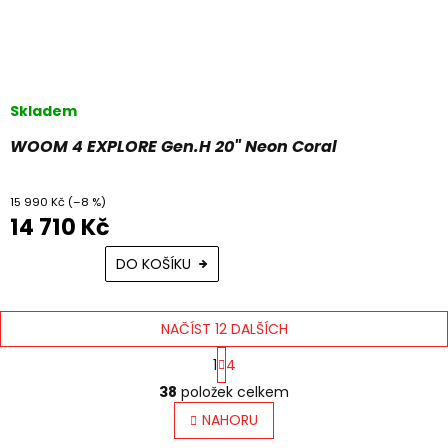
Skladem
WOOM 4 EXPLORE Gen.H 20" Neon Coral
15 990 Kč
(–8 %)
14 710 Kč
DO KOŠÍKU
NAČÍST 12 DALŠÍCH
S
1
4
t
O
r
38
položek celkem
v
á
l
NAHORU
n
á
k