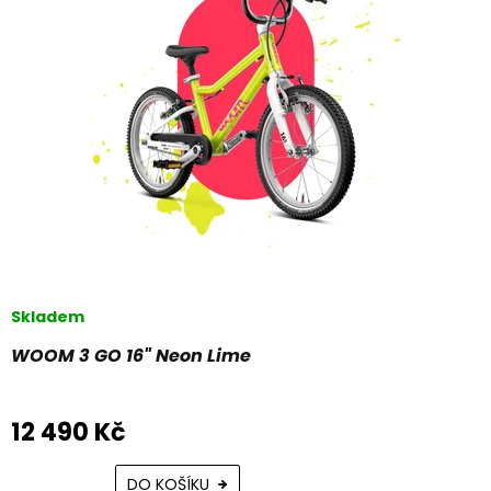
s
t
p
ů
r
o
d
u
k
t
ů
Skladem
WOOM 3 GO 16" Neon Lime
12 490 Kč
DO KOŠÍKU