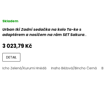
Skladem
Urban Iki Zadní sedačka na kolo Ta-ke s
adaptérem a nosičem na rám SET Sakura
Růžová/Kurumi Hnedá,
3 023,79 Kč
Černá/Zelená/Růžová/Modrá/Hnědá
DETAIL
Icho Zelená/Kurumi Hnědá
Inaho Béžová/Bincho Černá
Bi