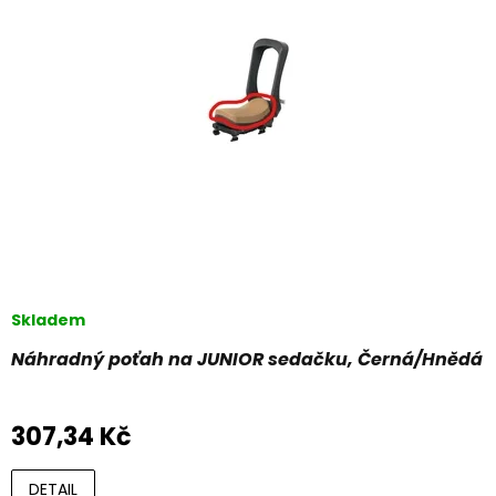
s
t
p
ů
r
o
d
u
k
t
ů
Skladem
Náhradný poťah na JUNIOR sedačku, Černá/Hnědá
307,34 Kč
DETAIL