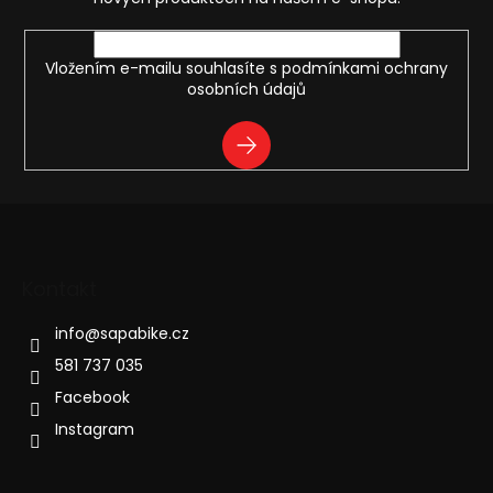
k
y
v
ý
Vložením e-mailu souhlasíte s
podmínkami ochrany
p
osobních údajů
i
s
PŘIHLÁSIT
u
SE
Kontakt
info
@
sapabike.cz
581 737 035
Facebook
Instagram