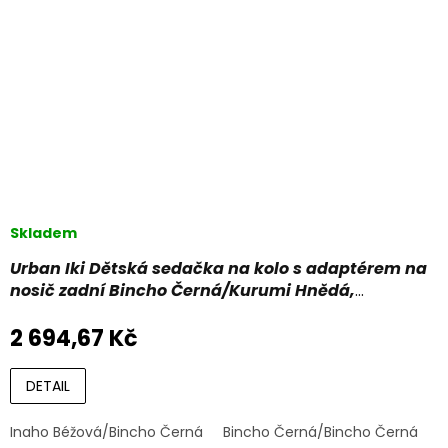
Skladem
Urban Iki Dětská sedačka na kolo s adaptérem na
nosič zadní Bincho Černá/Kurumi Hnědá,
Černá/Zelená/Růžová/Modrá/Hnědá/Béžová
2 694,67 Kč
DETAIL
Inaho Béžová/Bincho Černá
Bincho Černá/Bincho Černá
B