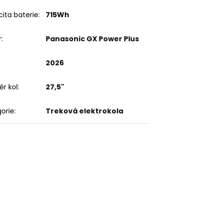
ita baterie
:
715Wh
r
:
Panasonic GX Power Plus
2026
r kol
:
27,5"
orie
:
Treková elektrokola