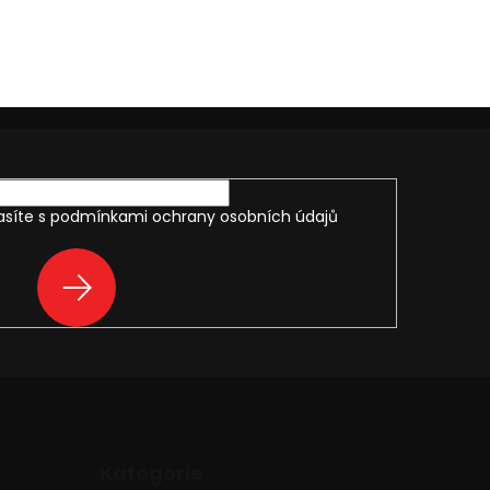
asíte s
podmínkami ochrany osobních údajů
PŘIHLÁSIT
SE
Přeskočit
Kategorie
kategorie