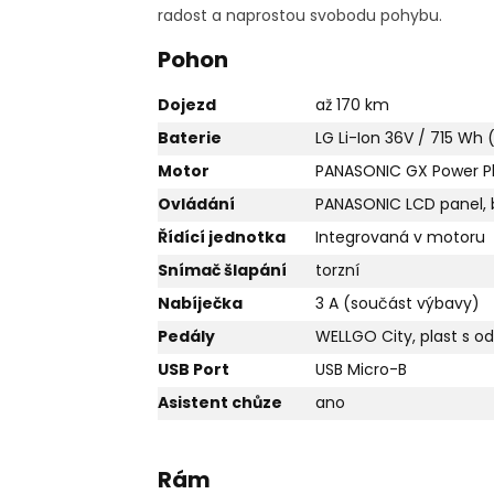
radost a naprostou svobodu pohybu.
Pohon
Dojezd
až 170 km
Baterie
LG Li-Ion 36V / 715 Wh 
Motor
PANASONIC GX Power P
Ovládání
PANASONIC LCD panel, b
Řídící jednotka
Integrovaná v motoru
Snímač šlapání
torzní
Nabíječka
3 A (součást výbavy)
Pedály
WELLGO City, plast s o
USB Port
USB Micro-B
Asistent chůze
ano
Rám