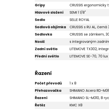
Gripy
CRUSSIS ergonomicky t
Hlavové složení
SEMI 1 1/8"
Sedlo
SELLE ROYAL
Sedlová objímka
CRUSSIS s RU AL, čern
Sedlovka
CRUSSIS se zámkem, 3
Nosič
s integrovaným zadní
Zadní světlo
LITEMOVE TX302, integr
Přední světlo
LITEMOVE SE-70, 70 lux
Řazení
Počet převodů
1 x 8
Přehazovačka
SHIMANO Acera RD-M360
Řazení
SHIMANO SL-M310, 8 ryc
Řetěz
KMC X8