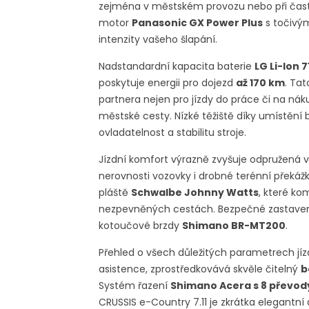
zejména v městském provozu nebo při častý
motor
Panasonic GX Power Plus
s točiv
intenzity vašeho šlapání.
Nadstandardní kapacita baterie
LG Li-Ion 
poskytuje energii pro dojezd
až 170 km
. Ta
partnera nejen pro jízdy do práce či na nák
městské cesty. Nízké těžiště díky umístění 
ovladatelnost a stabilitu stroje.
Jízdní komfort výrazně zvyšuje odpružená v
nerovnosti vozovky i drobné terénní překáž
pláště
Schwalbe Johnny Watts
, které ko
nezpevněných cestách. Bezpečné zastavení
kotoučové brzdy
Shimano BR-MT200
.
Přehled o všech důležitých parametrech jízdy
asistence, zprostředkovává skvěle čitelný
b
Systém řazení
Shimano Acera s 8 převod
CRUSSIS e-Country 7.11 je zkrátka elegantní