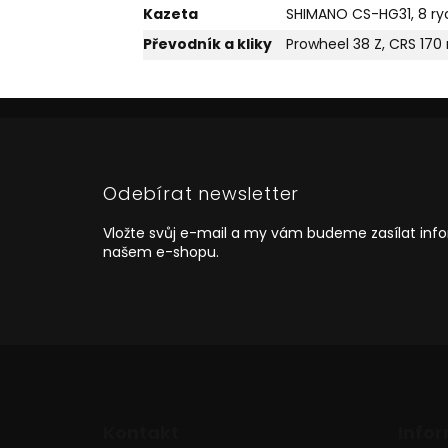
Kazeta
SHIMANO CS-HG31, 8 ryc
Převodník a kliky
Prowheel 38 Z, CRS 17
Z
á
p
a
Odebírat newsletter
t
í
Vložte svůj e-mail a my vám budeme zasílat in
našem e-shopu.
Kontakt
Info