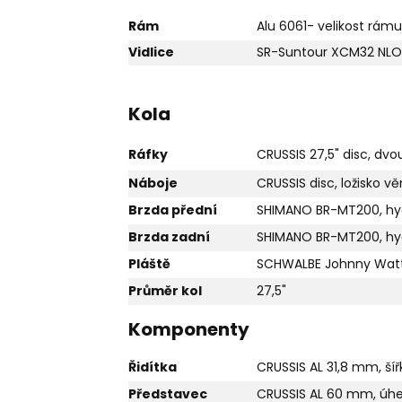
Rám
Alu 6061- velikost rámu
Vidlice
SR-Suntour XCM32 NLO D
Kola
Ráfky
CRUSSIS 27,5" disc, dv
Náboje
CRUSSIS disc, ložisko v
Brzda přední
SHIMANO BR-MT200, hyd
Brzda zadní
SHIMANO BR-MT200, hyd
Pláště
SCHWALBE Johnny Watts
Průměr kol
27,5"
Komponenty
Řidítka
CRUSSIS AL 31,8 mm, š
Představec
CRUSSIS AL 60 mm, úhel