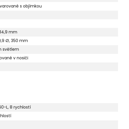
varované s objímkou
á 34,9 mm
0,9 Ø, 350 mm
m světlem
ované v nosiči
-L, 8 rychlostí
hlostí