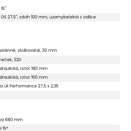
 15"
S 27,5", zdvih 100 mm, uzamykatelná z vidlice
oustěnné, vložkované, 30 mm
ěneček, 32D
raulická, rotor 180 mm
raulická, rotor 160 mm
 LR Performance 27,5 x 2,35
ířka 680 mm
 15°