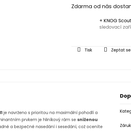
Zdarma od nás dosta
+ KNOG Scout
sledovací zař
Tisk
Zeptat se
Dop
Kateg
11
je navrženo s prioritou na maximální pohodlí a
minantním prvkem je hliníkový rám se
sníženou
Záru
dné a bezpečné nasedání i sesedání, což oceníte