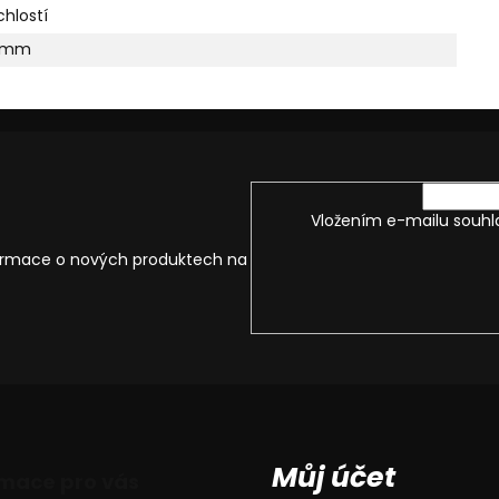
hlostí
0 mm
Vložením e-mailu souhl
formace o nových produktech na
Můj účet
rmace pro vás