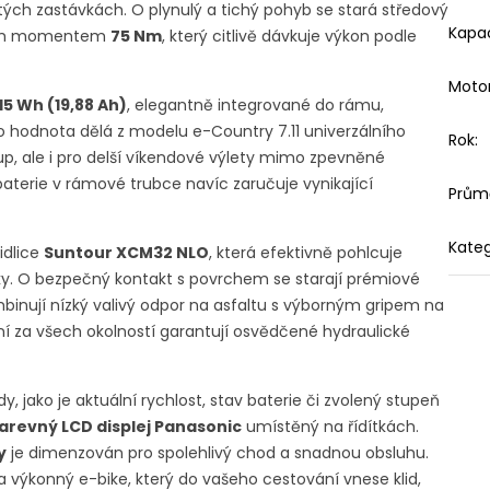
ch zastávkách. O plynulý a tichý pohyb se stará středový
Kapac
ým momentem
75 Nm
, který citlivě dávkuje výkon podle
Moto
715 Wh (19,88 Ah)
, elegantně integrované do rámu,
to hodnota dělá z modelu e-Country 7.11 univerzálního
Rok
:
up, ale i pro delší víkendové výlety mimo zpevněné
baterie v rámové trubce navíc zaručuje vynikající
Průmě
Kateg
idlice
Suntour XCM32 NLO
, která efektivně pohlcuje
ky. O bezpečný kontakt s povrchem se starají prémiové
mbinují nízký valivý odpor na asfaltu s výborným gripem na
 za všech okolností garantují osvědčené hydraulické
, jako je aktuální rychlost, stav baterie či zvolený stupeň
arevný LCD displej Panasonic
umístěný na řídítkách.
y
je dimenzován pro spolehlivý chod a snadnou obsluhu.
 a výkonný e-bike, který do vašeho cestování vnese klid,