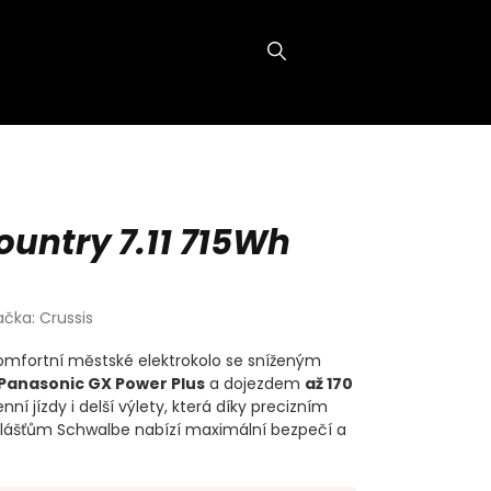
NÁKUPNÍ
KOŠÍK
untry 7.11 715Wh
ačka:
Crussis
omfortní městské elektrokolo se sníženým
Panasonic GX Power Plus
a dojezdem
až 170
nní jízdy i delší výlety, která díky precizním
lášťům Schwalbe nabízí maximální bezpečí a