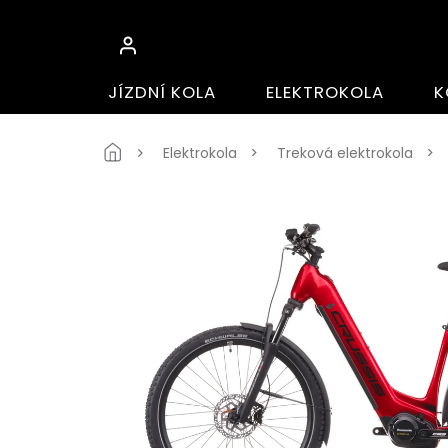
Přejít
na
obsah
JÍZDNÍ KOLA
ELEKTROKOLA
K
Domů
Elektrokola
Treková elektrokola