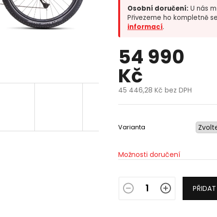
Osobní doručení:
U nás mů
Přivezeme ho kompletně se
informací
.
54 990
Kč
45 446,28 Kč bez DPH
Měrná
cena:
Varianta
Možnosti doručení
PŘIDAT