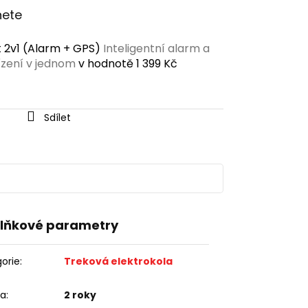
nete
 2v1 (Alarm + GPS)
Inteligentní alarm a
ízení v jednom
v hodnotě 1 399 Kč
Sdílet
lňkové parametry
orie
:
Treková elektrokola
ka
:
2 roky