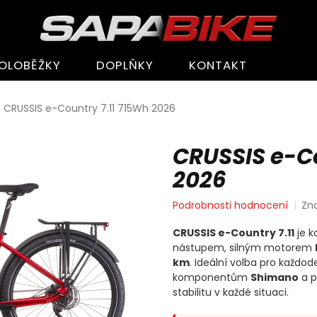
OLOBĚŽKY
DOPLŇKY
KONTAKT
CRUSSIS e-Country 7.11 715Wh 2026
CRUSSIS e-Co
2026
Průměrné
Podrobnosti hodnocení
Zn
hodnocení
produktu
CRUSSIS e-Country 7.11
je k
je
nástupem, silným motorem
0,0
km
. Ideální volba pro každode
z
komponentům
Shimano
a p
5
stabilitu v každé situaci.
hvězdiček.