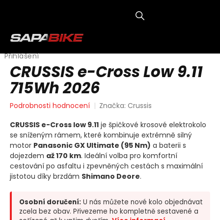
Přejít
na
obsah
NÁKUP
KOŠÍK
Přihlášení
CRUSSIS e-Cross Low 9.11
715Wh 2026
Průměrné
Podrobnosti hodnocení
Značka:
Crussis
hodnocení
produktu
CRUSSIS e-Cross low 9.11
je špičkové krosové elektrokolo
je
se sníženým rámem, které kombinuje extrémně silný
0,0
motor
Panasonic GX Ultimate (95 Nm)
a baterii s
z
dojezdem
až 170 km
. Ideální volba pro komfortní
5
cestování po asfaltu i zpevněných cestách s maximální
hvězdiček.
jistotou díky brzdám
Shimano Deore
.
Osobní doručení:
U nás můžete nové kolo objednávat
zcela bez obav. Přivezeme ho kompletně sestavené a