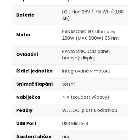
LG Li-Ion 36V / 715 Wh (19,88
Baterie
Ah)
PANASONIC GX Ultimate,
Motor
250W (MAX 600W) 95 Nm
PANASONIC LCD panel,
Ovládání
barevný displej
Řídící jednotka
Integrovaná v motoru
Snímač šlapání
torzní
Nabíječka
4 A (součást výbavy)
Pedály
WELLGO, plast s odrazkou
USB Port
USB Micro-B
Asistent chůze
ano