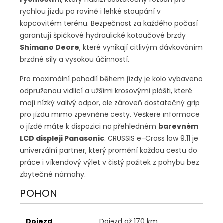
rychlou jízdu po rovině i lehké stoupání v
kopcovitém terénu. Bezpečnost za každého počasí
garantují špičkové hydraulické kotoučové brzdy
Shimano Deore
, které vynikají citlivým dávkováním
brzdné síly a vysokou účinností.
Pro maximální pohodlí během jízdy je kolo vybaveno
odpruženou vidlicí a užšími krosovými plášti, které
mají nízký valivý odpor, ale zároveň dostatečný grip
pro jízdu mimo zpevněné cesty. Veškeré informace
o jízdě máte k dispozici na přehledném
barevném
LCD displeji Panasonic
. CRUSSIS e-Cross low 9.11 je
univerzální partner, který promění každou cestu do
práce i víkendový výlet v čistý požitek z pohybu bez
zbytečné námahy.
POHON
Dojezd
Dojezd až 170 km