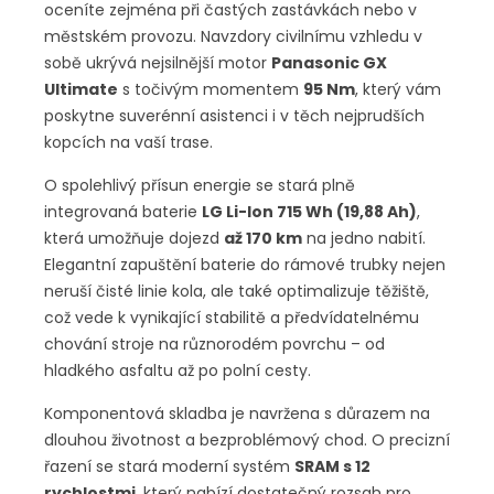
oceníte zejména při častých zastávkách nebo v
městském provozu. Navzdory civilnímu vzhledu v
sobě ukrývá nejsilnější motor
Panasonic GX
Ultimate
s točivým momentem
95 Nm
, který vám
poskytne suverénní asistenci i v těch nejprudších
kopcích na vaší trase.
O spolehlivý přísun energie se stará plně
integrovaná baterie
LG Li-Ion 715 Wh (19,88 Ah)
,
která umožňuje dojezd
až 170 km
na jedno nabití.
Elegantní zapuštění baterie do rámové trubky nejen
neruší čisté linie kola, ale také optimalizuje těžiště,
což vede k vynikající stabilitě a předvídatelnému
chování stroje na různorodém povrchu – od
hladkého asfaltu až po polní cesty.
Komponentová skladba je navržena s důrazem na
dlouhou životnost a bezproblémový chod. O precizní
řazení se stará moderní systém
SRAM s 12
rychlostmi
, který nabízí dostatečný rozsah pro