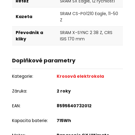
Řetěz
SRAM SX Eagle, 12 rychlostí
SRAM CS-PG1210 Eagle, 11-50
Kazeta
Z
Převodník a
SRAM X-SYNC 2 38 Z, CRS
kliky
ISIS 170 mm
Doplňkové parametry
Kategorie
:
Krosová elektrokola
Záruka
:
2 roky
EAN
:
8595640732012
Kapacita baterie
:
715Wh