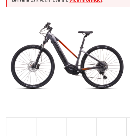
seřízené až k vašim dveřím.
Více informací
.