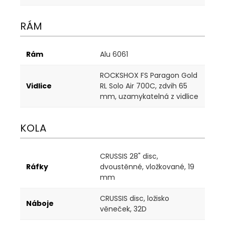
RÁM
Rám
Alu 6061
ROCKSHOX FS Paragon Gold
Vidlice
RL Solo Air 700C, zdvih 65
mm, uzamykatelná z vidlice
KOLA
CRUSSIS 28" disc,
Ráfky
dvoustěnné, vložkované, 19
mm
CRUSSIS disc, ložisko
Náboje
věneček, 32D