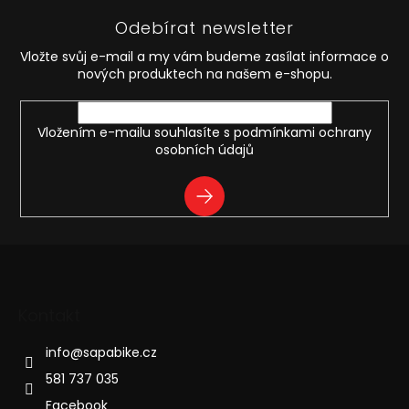
d
p
a
Odebírat newsletter
a
c
t
í
Vložte svůj e-mail a my vám budeme zasílat informace o
í
p
nových produktech na našem e-shopu.
r
v
k
Vložením e-mailu souhlasíte s
podmínkami ochrany
y
osobních údajů
v
ý
PŘIHLÁSIT
p
i
SE
s
u
Kontakt
info
@
sapabike.cz
581 737 035
Facebook