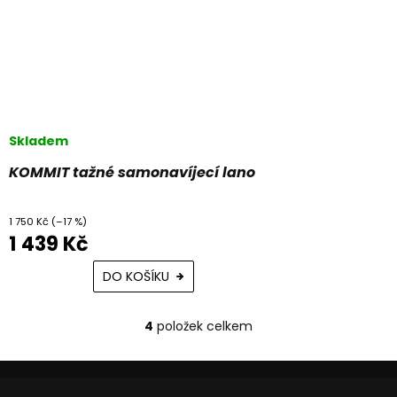
Skladem
KOMMIT tažné samonavíjecí lano
1 750 Kč
(–17 %)
1 439 Kč
DO KOŠÍKU
4
položek celkem
O
v
l
Z
á
á