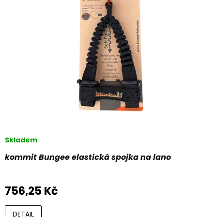
s
t
p
ů
r
o
d
u
k
t
ů
Skladem
kommit Bungee elastická spojka na lano
756,25 Kč
DETAIL