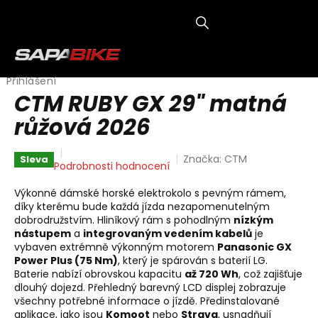
Přejít
na
obsah
NÁKUP
KOŠÍK
Přihlášení
CTM RUBY GX 29" matná
růžová 2026
Značka:
CTM
Sleva
Průměrné
Podrobnosti hodnocení
hodnocení
produktu
Výkonné dámské horské elektrokolo s pevným rámem,
je
díky kterému bude každá jízda nezapomenutelným
0,0
dobrodružstvím. Hliníkový rám s pohodlným
nízkým
z
nástupem
a
integrovaným vedením kabelů
je
5
vybaven extrémně výkonným motorem
Panasonic GX
hvězdiček.
Power Plus (75 Nm)
, který je spárován s baterií LG.
Baterie nabízí obrovskou kapacitu
až 720 Wh
, což zajišťuje
dlouhý dojezd. Přehledný barevný LCD displej zobrazuje
všechny potřebné informace o jízdě. Předinstalované
aplikace, jako jsou
Komoot
nebo
Strava
, usnadňují