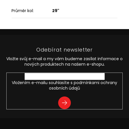
Průměr kol
:
29"
Z
á
p
Odebírat newsletter
a
t
Vložte svůj e-mail a my vám budeme zasílat informace o
í
nových produktech na našem e-shopu.
Vložením e-mailu souhlasíte s
podmínkami ochrany
osobních údajů
PŘIHLÁSIT
SE