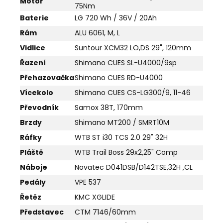
Motor
75Nm
Baterie
LG 720 Wh / 36V / 20Ah
Rám
ALU 6061, M, L
Vidlice
Suntour XCM32 LO,DS 29", 120mm
Řazení
Shimano CUES SL-U4000/9sp
Přehazovačka
Shimano CUES RD-U4000
Vícekolo
Shimano CUES CS-LG300/9, 11-46
Převodník
Samox 38T, 170mm
Brzdy
Shimano MT200 / SMRT10M
Ráfky
WTB ST i30 TCS 2.0 29" 32H
Pláště
WTB Trail Boss 29x2,25" Comp
Náboje
Novatec D041DSB/D142TSE,32H ,CL
Pedály
VPE 537
Řetěz
KMC XGLIDE
Představec
CTM 7146/60mm