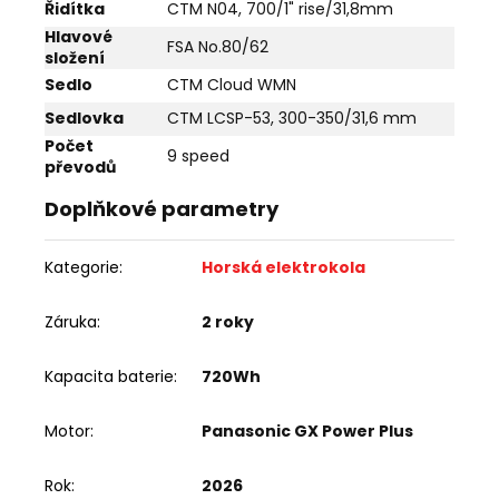
Řidítka
CTM N04, 700/1" rise/31,8mm
Hlavové
FSA No.80/62
složení
Sedlo
CTM Cloud WMN
Sedlovka
CTM LCSP-53, 300-350/31,6 mm
Počet
9 speed
převodů
Doplňkové parametry
Kategorie
:
Horská elektrokola
Záruka
:
2 roky
Kapacita baterie
:
720Wh
Motor
:
Panasonic GX Power Plus
Rok
:
2026