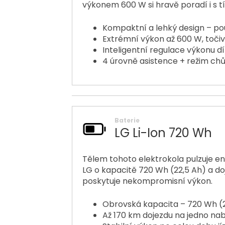
výkonem 600 W si hravě poradí i s 
Kompaktní a lehký design – po
Extrémní výkon až 600 W, toč
Inteligentní regulace výkonu d
4 úrovně asistence + režim ch
Baterie
LG Li-Ion 720 Wh
Tělem tohoto elektrokola pulzuje en
LG o kapacitě 720 Wh (22,5 Ah) a do
poskytuje nekompromisní výkon.
Obrovská kapacita – 720 Wh (
Až 170 km dojezdu na jedno nab