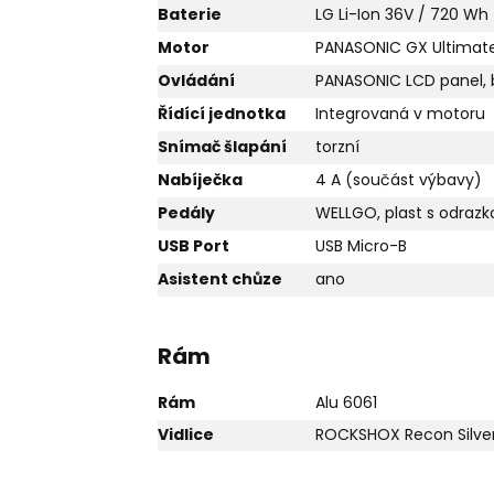
Baterie
LG Li-Ion 36V / 720 Wh
Motor
PANASONIC GX Ultimat
Ovládání
PANASONIC LCD panel, b
Řídící jednotka
Integrovaná v motoru
Snímač šlapání
torzní
Nabíječka
4 A (součást výbavy)
Pedály
WELLGO, plast s odrazk
USB Port
USB Micro-B
Asistent chůze
ano
Rám
Rám
Alu 6061
Vidlice
ROCKSHOX Recon Silver 