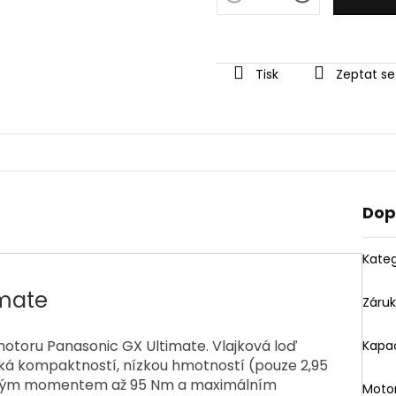
Tisk
Zeptat se
Dop
Kateg
imate
Záru
otoru Panasonic GX Ultimate. Vlajková loď
Kapac
ká kompaktností, nízkou hmotností (pouze 2,95
čivým momentem až 95 Nm a maximálním
Moto