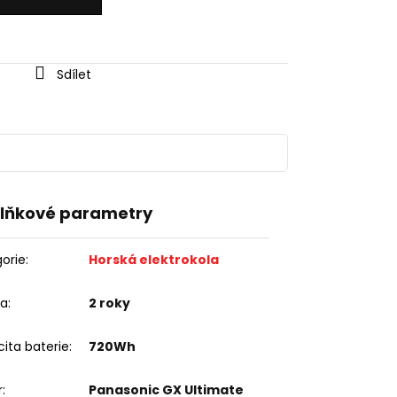
Sdílet
lňkové parametry
orie
:
Horská elektrokola
ka
:
2 roky
ita baterie
:
720Wh
r
:
Panasonic GX Ultimate