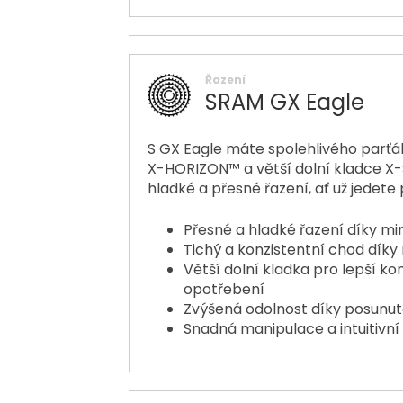
Řazení
SRAM GX Eagle
S GX Eagle máte spolehlivého parťáka
X-HORIZON™ a větší dolní kladce X-
hladké a přesné řazení, ať už jedet
Přesné a hladké řazení díky mi
Tichý a konzistentní chod díky
Větší dolní kladka pro lepší k
opotřebení
Zvýšená odolnost díky posun
Snadná manipulace a intuitivní