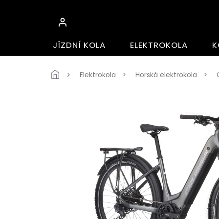
Přejít
na
obsah
JÍZDNÍ KOLA
ELEKTROKOLA
K
Domů
Elektrokola
Horská elektrokola