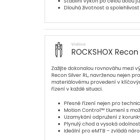
Stabilní výkon po celou dobu jí
Dlouhá životnost a spolehlivost
Vidlice
ROCKSHOX Recon Sil
Zažijte dokonalou rovnováhu mezi v
Recon Silver RL, navrženou nejen p
materiálovému provedení v klíčovýc
řízení v každé situaci.
Přesné řízení nejen pro techni
Motion Control™ tlumení s mo
Uzamykání odpružení z korunk
Plynulý chod a vysoká odolnos
Ideální pro eMTB – zvládá náro