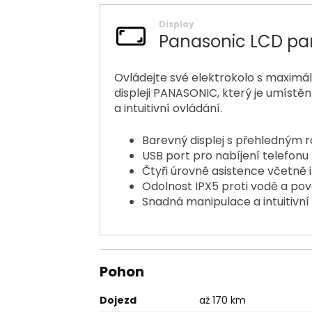
Display
Panasonic LCD pa
Ovládejte své elektrokolo s maximá
displeji PANASONIC, který je umístě
a intuitivní ovládání.
Barevný displej s přehledným 
USB port pro nabíjení telefonu
Čtyři úrovně asistence včetně 
Odolnost IPX5 proti vodě a po
Snadná manipulace a intuitivní
Pohon
Dojezd
až 170 km