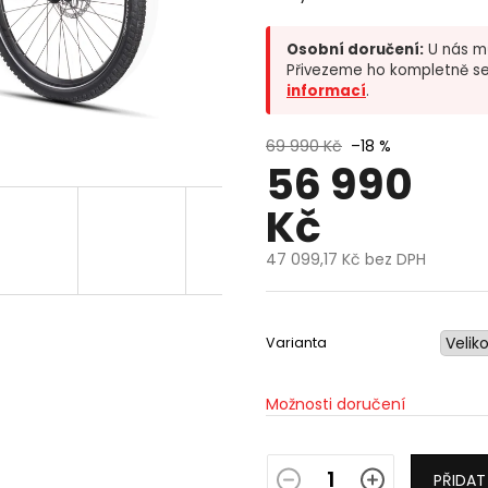
Osobní doručení:
U nás mů
Přivezeme ho kompletně se
informací
.
69 990 Kč
–18 %
56 990
Kč
47 099,17 Kč bez DPH
Měrná
cena:
Varianta
Možnosti doručení
PŘIDAT