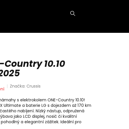
NÁKUPNÍ
KOŠÍK
-Country 10.10
 2025
Značka:
Crussis
ní
z námahy s elektrokolem ONE-Country 10.10!
Ultimate a baterie LG s dojezdem až 170 km
 častého nabíjení. Nízký nástup, odpružená
ava jako LCD displej, nosič či kvalitní
 pohodlný a elegantní zážitek. Ideální pro