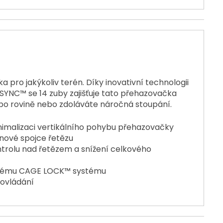
 pro jakýkoliv terén. Díky inovativní technologii
SYNC™ se 14 zuby zajišťuje tato přehazovačka
e po rovině nebo zdoláváte náročná stoupání.
nimalizaci vertikálního pohybu přehazovačky
 nové spojce řetězu
ontrolu nad řetězem a snížení celkového
utému CAGE LOCK™ systému
 ovládání