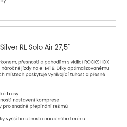
zdy
ver RL Solo Air 27,5"
ýkonem, přesností a pohodlím s vidlicí ROCKSHOX
ro náročné jízdy na e-MTB. Díky optimalizovanému
h místech poskytuje vynikající tuhost a přesné
cké trasy
žností nastavení komprese
y pro snadné přepínání režimů
t
ky vyšší hmotnosti i náročného terénu