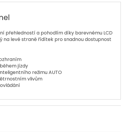
nel
lní přehledností a pohodlím díky barevnému LCD
ný na levé straně řídítek pro snadnou dostupnost
rozhraním
 během jízdy
inteligentního režimu AUTO
větrnostním vlivům
 ovládání