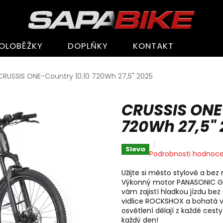
OLOBĚŽKY
DOPLŇKY
KONTAKT
CRUSSIS ONE-Country 10.10 720Wh 27,5" 2025
CRUSSIS ONE
720Wh 27,5"
Sleva
Průměrné
Podrobnosti hodnoce
hodnocení
produktu
Užijte si město stylově a be
je
Výkonný motor PANASONIC GX 
0,0
vám zajistí hladkou jízdu bez
z
vidlice ROCKSHOX a bohatá výb
5
osvětlení dělají z každé cesty
hvězdiček.
každý den!