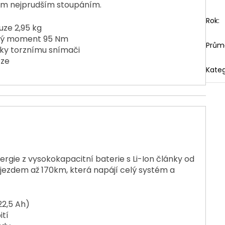
tím nejprudším stoupáním.
Rok
:
uze 2,95 kg
ivý moment 95 Nm
Průmě
íky torznímu snímači
ůze
Kateg
ergie z vysokokapacitní baterie s Li-Ion články od
jezdem až 170km, která napájí celý systém a
22,5 Ah)
ití