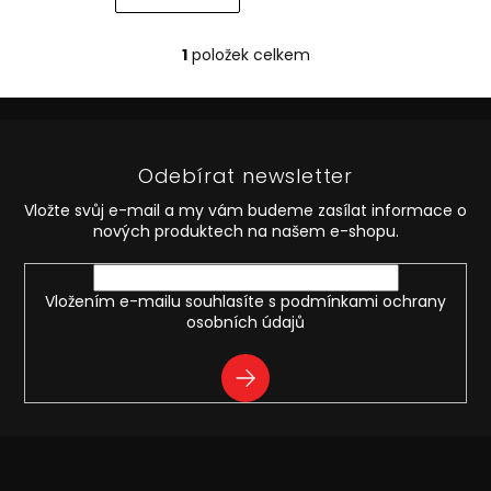
1
položek celkem
O
v
l
Z
á
á
d
p
a
Odebírat newsletter
a
c
t
í
Vložte svůj e-mail a my vám budeme zasílat informace o
í
p
nových produktech na našem e-shopu.
r
v
k
Vložením e-mailu souhlasíte s
podmínkami ochrany
y
osobních údajů
v
ý
PŘIHLÁSIT
p
i
SE
s
u